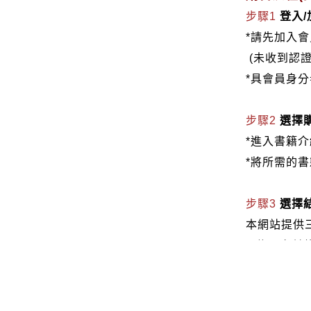
步驟1
登入
*請先加入
(未收到認
*具會員身
步驟2
選擇
*進入書籍
*將所需的
步驟3
選擇
本網站提供
1.信用卡付款（
2.銀行轉
3.郵局劃