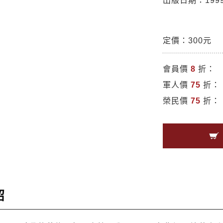
出版日期：1999/
定價：300元
會員價
8
折：
軍人價
75
折：
榮民價
75
折：
紹