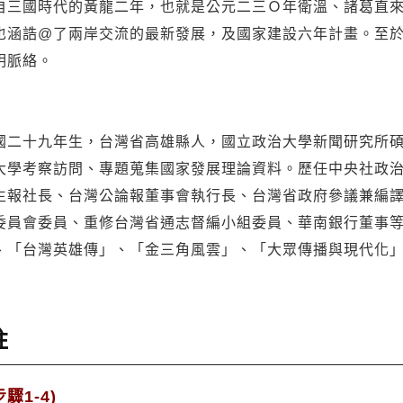
自三國時代的黃龍二年，也就是公元二三Ｏ年衛溫、諸葛直
也涵誥@了兩岸交流的最新發展，及國家建設六年計畫。至
明脈絡。
國二十九年生，台灣省高雄縣人，國立政治大學新聞研究所
大學考察訪問、專題蒐集國家發展理論資料。歷任中央社政
生報社長、台灣公論報董事會執行長、台灣省政府參議兼編
委員會委員、重修台灣省通志督編小組委員、華南銀行董事
、「台灣英雄傳」、「金三角風雲」、「大眾傳播與現代化
註
驟1-4)