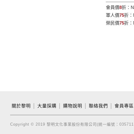
會員價
8
折：
N
軍人價
75
折：
榮民價
75
折：
關於黎明
│
大量採購
│
購物說明
│
聯絡我們
│
會員專區
Copyright © 2019 黎明文化事業股份有限公司(統一編號：035711