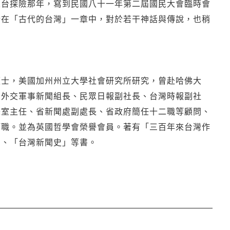
來台探險那年，寫到民國八十一年第二屆國民大會臨時會
於在「古代的台灣」一章中，對於若干神話與傳說，也稍
碩士，美國加州州立大學社會研究所研究，曾赴哈佛大
治外交軍事新聞組長、民眾日報副社長、台灣時報副社
譯室主任、省新聞處副處長、省政府簡任十二職等顧問、
等職。並為英國哲學會榮譽會員。著有「三百年來台灣作
」、「台灣新聞史」等書。