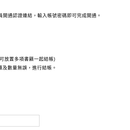
會員開通認證連結，輸入帳號密碼即可完成開通。
可放置多項書籍一起結帳)
籍及數量無誤，進行結帳。
完成匯款，以利核銷作業。
大名請填寫跟訂購者大名一致，以利核銷作業。