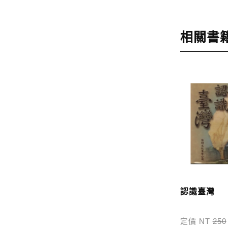
步驟4
完成
訂購完成後
相關書
運費說明:
*國內凡一次
價
，訂購後
*離島及海
問題請洽客
寄送說明:
付款完成後
認識臺灣
定價 NT
250