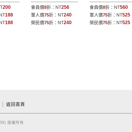
T
200
會員價
8
折：
NT
256
會員價
8
折：
NT
560
NT
188
軍人價
75
折：
NT
240
軍人價
75
折：
NT
525
NT
188
榮民價
75
折：
NT
240
榮民價
75
折：
NT
525
│
返回首頁
38) 版權所有.