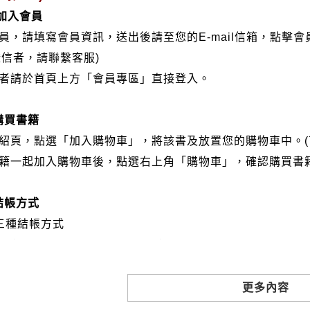
/加入會員
會員，請填寫會員資訊，送出後請至您的E-mail信箱，點擊
證信者，請聯繫客服)
分者請於首頁上方「會員專區」直接登入。
購買書籍
介紹頁，點選「加入購物車」，將該書及放置您的購物車中。(
書籍一起加入購物車後，點選右上角「購物車」，確認購買書
結帳方式
三種結帳方式
VISA、Master Card、JCB）
帳:選擇銀行轉帳時，請填寫您的銀行帳號後五碼，並於三日內
撥: 選擇郵局劃撥時，請於三日內至郵局填寫劃撥單，匯款者
更多內容