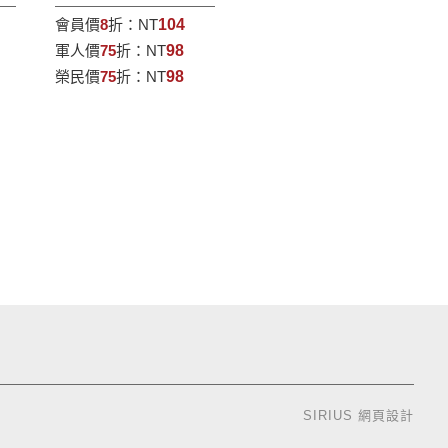
會員價
8
折：
NT
104
軍人價
75
折：
NT
98
榮民價
75
折：
NT
98
SIRIUS
網頁設計