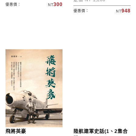
300
優惠價：
NT
948
優惠價：
NT
飛將英豪
陸航建軍史話(1、2集合