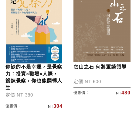
你缺的不是幸運，是覺察
它山之石 何將軍談領導
力：投資×職場×人際，
鍛鍊覺察，你也能翻轉人
定價 NT
600
生
480
優惠價：
NT
定價 NT
380
304
優惠價：
NT