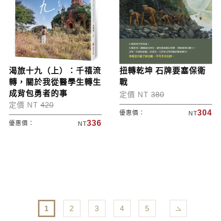
渴旅十九（上）：千禧流
扭轉乾坤 石牌要塞保衛
轉，關於我從醫學生轉生
戰
成背包勇者的事
定價 NT
380
定價 NT
420
304
優惠價：
NT
336
優惠價：
NT
1
2
3
4
5