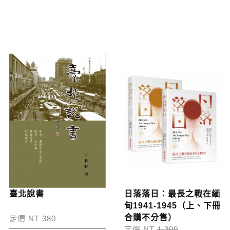
臺北說書
日落落日：最長之戰在緬
甸1941-1945（上、下冊
合購不分售）
定價 NT
380
定價 NT
1,200