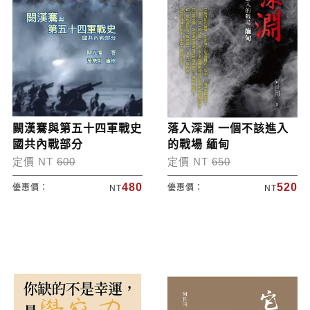
闕漢騫與第五十四軍戰史
落入深淵 一個不該進入
國共內戰部分
的戰場 緬甸
定價 NT
600
定價 NT
650
480
520
優惠價：
優惠價：
NT
NT