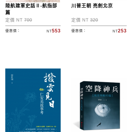
陸航建軍史話Ⅱ-航指部
川普王朝 亮劍北京
篇
定價 NT
700
定價 NT
320
553
253
優惠價：
優惠價：
NT
NT