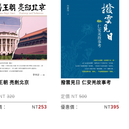
王朝 亮劍北京
撥雲見日 仁安羌故事考
NT
320
定價 NT
500
價：
NT
253
優惠價：
NT
395