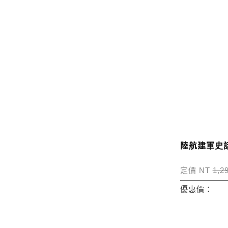
陸航建軍史話
定價 NT
1,2
優惠價：