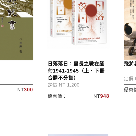
日落落日：最長之戰在緬
飛將
甸1941-1945（上、下冊
合購不分售）
定價 
定價 NT
1,200
NT
300
優惠
優惠價：
NT
948