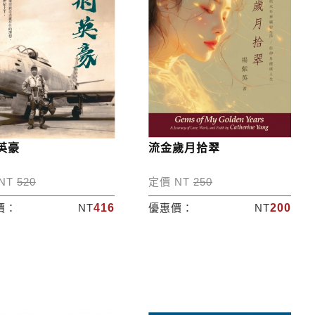
英豪
流金歲月拾翠
NT
520
定價 NT
250
價：
NT
416
優惠價：
NT
200