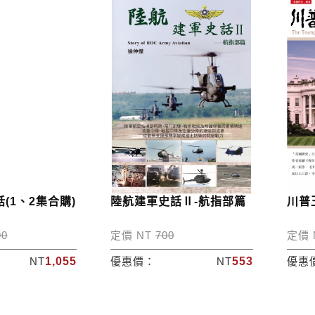
(1、2集合購)
陸航建軍史話Ⅱ-航指部篇
川普
90
定價 NT
700
定價 
NT
1,055
優惠價：
NT
553
優惠