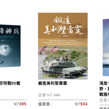
空特戰80載
鍛造美利堅雷霆
渴旅
野，
戰極
定價 NT
560
定價 
NT
395
優惠價：
NT
504