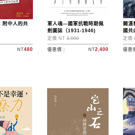
：附中人的共
軍人魂—國軍抗戰時期佩
闕漢
劍圖誌（1931-1946)
國共
定價 NT
3,000
定價 
NT
480
優惠價：
NT
2,400
優惠