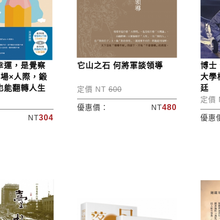
幸運，是覺察
它山之石 何將軍談領導
博士
職場×人際，鍛
大學
也能翻轉人生
廷
定價 NT
600
定價 
優惠價：
NT
480
NT
304
優惠