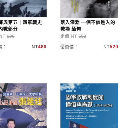
騫與第五十四軍戰史
落入深淵 一個不該進入的
內戰部分
戰場 緬甸
NT
600
定價 NT
650
價：
NT
480
優惠價：
NT
520