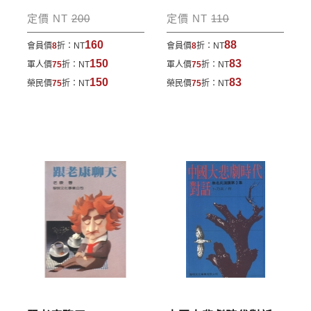
包裹運送，一律免運費；899元以下須自付80元運
定價 NT
200
定價 NT
110
費。外文書籍將由專人估價
，訂購後48小時內回覆運
160
88
會員價
8
折：
NT
會員價
8
折：
NT
費於訂單中。
150
83
軍人價
75
折：
NT
軍人價
75
折：
NT
*離島及海外地區的運費將由專人估價，訂購後48小時
150
83
榮民價
75
折：
NT
榮民價
75
折：
NT
內回覆運費於訂單中，請至會員專區查詢
「我的訂
單」
並進行付款，如有問題請洽客服中心。
寄送說明:
付款完成後，本公司將於七日內以郵寄方式寄送到您
所指定的地點。