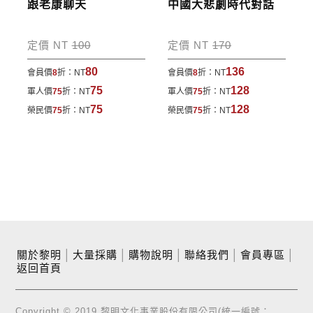
跟老康聊天
中國大悲劇時代對話
定價 NT
100
定價 NT
170
80
136
會員價
8
折：
NT
會員價
8
折：
NT
75
128
軍人價
75
折：
NT
軍人價
75
折：
NT
75
128
榮民價
75
折：
NT
榮民價
75
折：
NT
關於黎明
│
大量採購
│
購物說明
│
聯絡我們
│
會員專區
│
返回首頁
Copyright © 2019 黎明文化事業股份有限公司(統一編號：