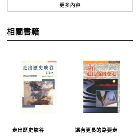
步驟3
選擇結帳方式
更多內容
本網站提供三種結帳方式
1.信用卡付款（VISA、Master Card、JCB）
相關書籍
2.銀行轉帳:選擇銀行轉帳時，請填寫您的銀行帳號後
五碼，並於三日內完成匯款，以利核銷作業。
3.郵局劃撥: 選擇郵局劃撥時，請於三日內至郵局填寫
劃撥單，匯款者大名請填寫跟訂購者大名一致，以利
核銷作業。
步驟4
完成訂購
訂購完成後，可至會員專區查詢「我的訂單」，查詢
訂單處理的狀態。
運費說明:
走出歷史峽谷
還有更長的路要走
*國內凡一次訂購本公司書籍900元(含)以上，採國內