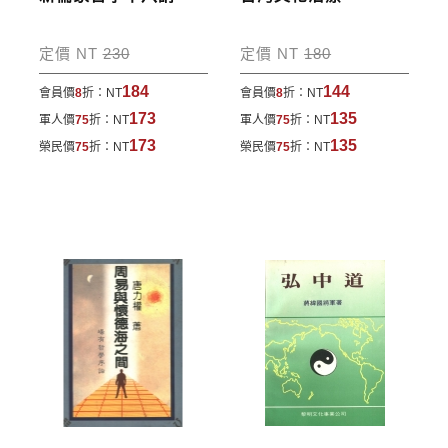
*國內凡一次訂購本公司書籍900元(含)以上，採國內
包裹運送，一律免運費；899元以下須自付80元運
定價 NT
230
定價 NT
180
費。外文書籍將由專人估價
，訂購後48小時內回覆運
184
144
會員價
8
折：
NT
會員價
8
折：
NT
費於訂單中。
173
135
軍人價
75
折：
NT
軍人價
75
折：
NT
*離島及海外地區的運費將由專人估價，訂購後48小時
173
135
榮民價
75
折：
NT
榮民價
75
折：
NT
內回覆運費於訂單中，請至會員專區查詢
「我的訂
單」
並進行付款，如有問題請洽客服中心。
寄送說明:
付款完成後，本公司將於七日內以郵寄方式寄送到您
所指定的地點。