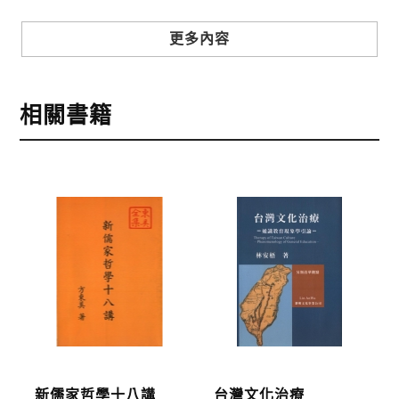
步驟3
選擇結帳方式
更多內容
本網站提供三種結帳方式
1.信用卡付款（VISA、Master Card、JCB）
相關書籍
2.銀行轉帳:選擇銀行轉帳時，請填寫您的銀行帳號後
五碼，並於三日內完成匯款，以利核銷作業。
3.郵局劃撥: 選擇郵局劃撥時，請於三日內至郵局填寫
劃撥單，匯款者大名請填寫跟訂購者大名一致，以利
核銷作業。
步驟4
完成訂購
訂購完成後，可至會員專區查詢「我的訂單」，查詢
訂單處理的狀態。
運費說明:
新儒家哲學十八講
台灣文化治療