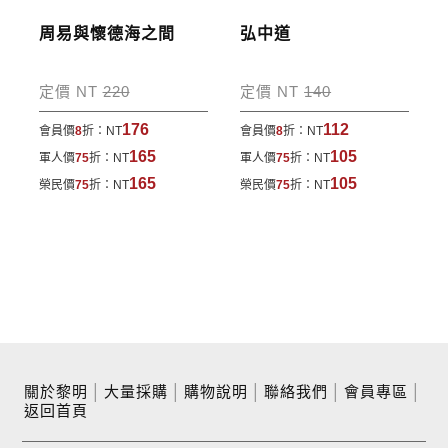
周易與懷德海之間
弘中道
定價 NT
220
定價 NT
140
176
112
會員價
8
折：
NT
會員價
8
折：
NT
165
105
軍人價
75
折：
NT
軍人價
75
折：
NT
165
105
榮民價
75
折：
NT
榮民價
75
折：
NT
關於黎明
│
大量採購
│
購物說明
│
聯絡我們
│
會員專區
│
返回首頁