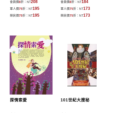
208
184
會員價
8
折：
NT
會員價
8
折：
NT
曾獲中山文藝獎、中國文藝恊會創作獎、國軍文藝金像
費於訂單中。
195
173
軍人價
75
折：
NT
軍人價
75
折：
NT
獎、中興文藝獎等多項。
*離島及海外地區的運費將由專人估價，訂購後48小時
195
173
榮民價
75
折：
NT
榮民價
75
折：
NT
已出版文學著作五十餘部，廣播劇本、電影劇本及電視劇
內回覆運費於訂單中，請至會員專區查詢
「我的訂
本數十多部。七十歲後從事「銀髮文學」創作，已出版銀髮
單」
並進行付款，如有問題請洽客服中心。
文學專著八部。
寄送說明:
付款完成後，本公司將於七日內以郵寄方式寄送到您
所指定的地點。
探情索愛
101世紀大搜秘