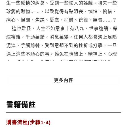
生一些感情的糾葛、受到一些惱人的誣衊、損失一些
珍愛的財物……，以致覺得有點沮喪、懊惱、惋惜、
痛心、悒悶、焦躁、憂慮、抑鬱、徬徨、無告……？
這也難怪，人生不如意事十有八九，世事詭譎，錯
綜複雜，千頭萬緒，瞬息萬變，任何人都會遇上足陷
泥淖、手觸荊棘，受到意想不到的挫折或打擊，一旦
遇上這些不順心的事，難免在情緒上、精神上、心理
上、都會產生一些反射，直接間接影響到日常的生
活。
別操心！如果你不幸巧遇一些不爽快的人或事，且
更多內容
別著急，暫勿煩惱，不妨先翻開知名作家吳東權的新
著《人生百忍》，這本書網羅了人生一百種不如意的
書籍備註
遭遇，在那些令人煩惱的事故中，肯定有一件是你當
下所遭逢的困擾，或是即將面臨的難題，如果你耐心
下來，看看作者在書中如何剖析，教你如何應付，看
購書流程(步驟1-4)