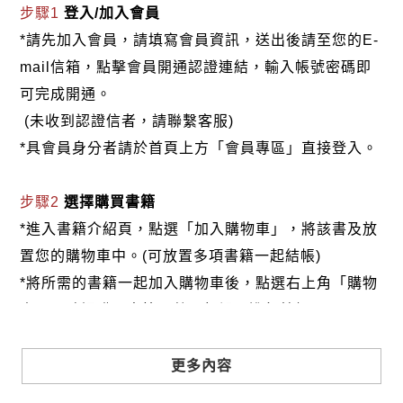
完之後，保證你的心情定會豁然開朗，鬱悶亦會得到
步驟1
登入/加入會員
舒解。
*請先加入會員，請填寫會員資訊，送出後請至您的E-
本書是作者以其八十七年的生活經驗，親身體認了
mail信箱，點擊會員開通認證連結，輸入帳號密碼即
筋疲力竭、饑寒凍餒、戰亂暴動、流離失所、生死交
可完成開通。
關、情海浮沉、榮辱得失、疾病傷痛、毀譽誹謗、貧
(未收到認證信者，請聯繫客服)
乏拮据……，閱歷了數不清的挫折與凌辱、打擊與蹂
*具會員身分者請於首頁上方「會員專區」直接登入。
躪，但是他卻能夠關關難過關關過；事事不通事事
通，何以故？原來他學會了一套應變不驚、慎謀能忍
步驟2
選擇購買書籍
的功夫，簡言之，那就是一字秘笈「忍」！
*進入書籍介紹頁，點選「加入購物車」，將該書及放
「忍字上面一把刀」，世間做人處事，方法千萬
置您的購物車中。(可放置多項書籍一起結帳)
種，最要緊的是忍耐、忍辱。能忍的人，往往才是最
*將所需的書籍一起加入購物車後，點選右上角「購物
後的勝利者。起瞋恨心、發脾氣不能解決問題，唯有
車」，確認購買書籍及數量無誤，進行結帳。
能忍，脾氣一改，天地一寬，才能顯現化暴戾為祥和
的力量。
步驟3
選擇結帳方式
更多內容
所謂「過後方知忍為高」。在「人生百忍」一書
本網站提供三種結帳方式