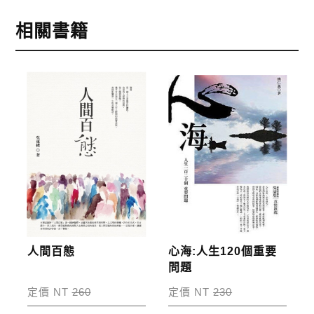
中，作者藉由其豐富的人生閱歷，勸誡世人體認「讓
1.信用卡付款（VISA、Master Card、JCB）
相關書籍
人非我弱，弱者不讓人」的真諦，進而引領讀者了解
2.銀行轉帳:選擇銀行轉帳時，請填寫您的銀行帳號後
人生何嘗不是在忍中學習、忍中成長、忍中有得，且
五碼，並於三日內完成匯款，以利核銷作業。
讓我們重新領會這「忍」的妙用，從「耐煩於事，耐
3.郵局劃撥: 選擇郵局劃撥時，請於三日內至郵局填寫
心於學」開始，繼而能在生活中，將它淋漓盡致地發
劃撥單，匯款者大名請填寫跟訂購者大名一致，以利
揮，享受人生的每一步，迎接更美好的未來！
核銷作業。
作者簡介:
步驟4
完成訂購
訂購完成後，可至會員專區查詢「我的訂單」，查詢
吳東權
訂單處理的狀態。
字仲謀，筆名人言、木成林。
政工幹校一期新聞組、文化大學新聞系、香港遠東學院文
運費說明:
人間百態
心海:人生120個重要
史研究所畢業。
*國內凡一次訂購本公司書籍900元(含)以上，採國內
問題
曾任記者、主編、台長、及電影、電視公司經理、總經
包裹運送，一律免運費；899元以下須自付80元運
定價 NT
260
定價 NT
230
理；執教於文大、世大、政戰、空大等校。
費。外文書籍將由專人估價
，訂購後48小時內回覆運