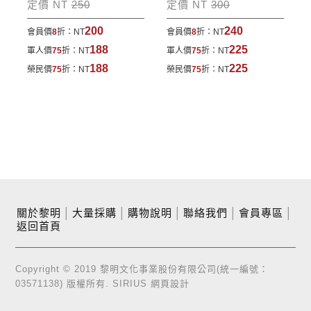
定價 NT
250
定價 NT
300
200
240
會員價
8
折：
NT
會員價
8
折：
NT
188
225
軍人價
75
折：
NT
軍人價
75
折：
NT
188
225
榮民價
75
折：
NT
榮民價
75
折：
NT
關於黎明
│
大量採購
│
購物說明
│
聯絡我們
│
會員專區
│
返回首頁
Copyright © 2019 黎明文化事業股份有限公司(統一編號：
03571138) 版權所有.
SIRIUS
網頁設計