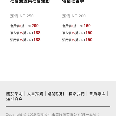
社會變遷與社會運動
傳播社會學
定價 NT
250
定價 NT
200
200
160
會員價
8
折：
NT
會員價
8
折：
NT
188
150
軍人價
75
折：
NT
軍人價
75
折：
NT
188
150
榮民價
75
折：
NT
榮民價
75
折：
NT
關於黎明
│
大量採購
│
購物說明
│
聯絡我們
│
會員專區
│
返回首頁
Copyright © 2019 黎明文化事業股份有限公司(統一編號：