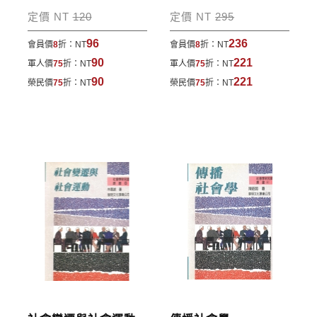
包裹運送，一律免運費；899元以下須自付80元運
定價 NT
120
定價 NT
295
費。外文書籍將由專人估價
，訂購後48小時內回覆運
96
236
會員價
8
折：
NT
會員價
8
折：
NT
費於訂單中。
90
221
軍人價
75
折：
NT
軍人價
75
折：
NT
*離島及海外地區的運費將由專人估價，訂購後48小時
90
221
榮民價
75
折：
NT
榮民價
75
折：
NT
內回覆運費於訂單中，請至會員專區查詢
「我的訂
單」
並進行付款，如有問題請洽客服中心。
寄送說明:
付款完成後，本公司將於七日內以郵寄方式寄送到您
所指定的地點。