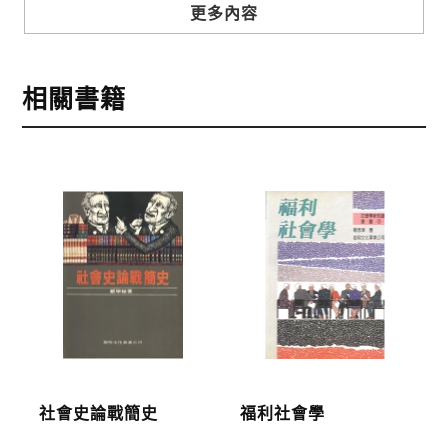
步驟3
選擇結帳方式
更多內容
本網站提供三種結帳方式
1.信用卡付款（VISA、Master Card、JCB）
相關書籍
2.銀行轉帳:選擇銀行轉帳時，請填寫您的銀行帳號後
五碼，並於三日內完成匯款，以利核銷作業。
3.郵局劃撥: 選擇郵局劃撥時，請於三日內至郵局填寫
劃撥單，匯款者大名請填寫跟訂購者大名一致，以利
核銷作業。
步驟4
完成訂購
訂購完成後，可至會員專區查詢「我的訂單」，查詢
訂單處理的狀態。
運費說明:
社會史論戰簡史
福利社會學
*國內凡一次訂購本公司書籍900元(含)以上，採國內