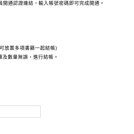
會員開通認證連結，輸入帳號密碼即可完成開通。
可放置多項書籍一起結帳)
籍及數量無誤，進行結帳。
完成匯款，以利核銷作業。
大名請填寫跟訂購者大名一致，以利核銷作業。