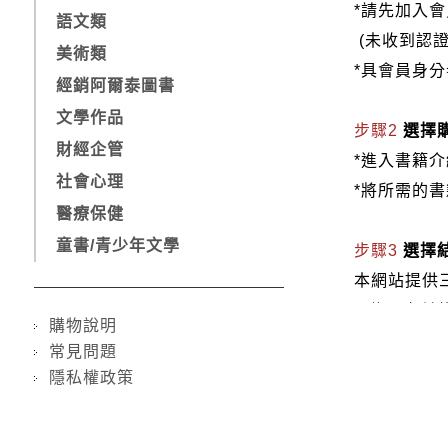
*請先加入
語文類
(未收到認
美術類
*具會員身
經銷阿爾泰圖書
文學作品
步驟2
選擇
財經企管
*進入書籍
社會心理
*將所需的
醫療保健
童書/青少年文學
步驟3
選擇
本網站提供
1.信用卡付款（
購物說明
2.銀行轉
常見問題
3.郵局劃
隱私權政策
步驟4
完成