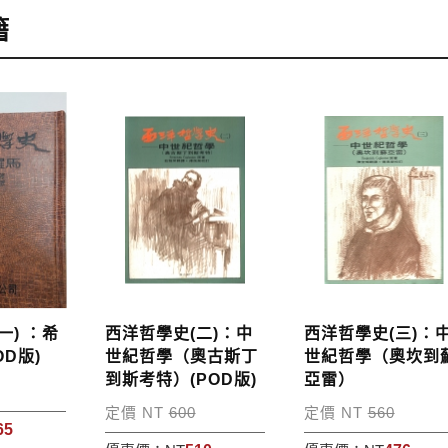
，可至會員專區查詢「我的訂單」，查詢訂單處理的狀態。
籍
訂購本公司書籍900元(含)以上，採國內包裹運送，一律免
48小時內回覆運費於訂單中。
外地區的運費將由專人估價，訂購後48小時內回覆運費於訂
服中心。
，本公司將於七日內以郵寄方式寄送到您所指定的地點。
一) ：希
西洋哲學史(二)：中
西洋哲學史(三)：
OD版)
世紀哲學（奧古斯丁
世紀哲學（奧坎到
到斯考特）(POD版)
亞雷）
定價 NT
600
定價 NT
560
65