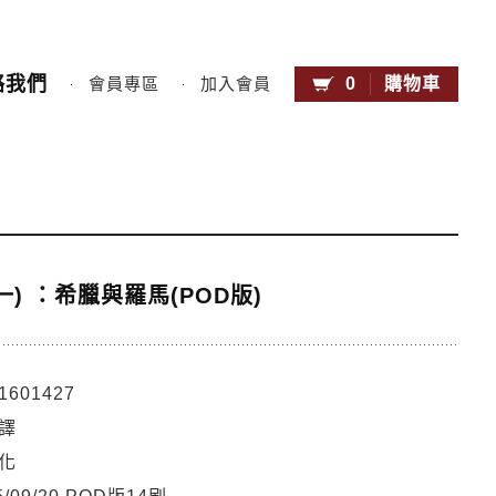
絡我們
0
購物車
會員專區
加入會員
) ：希臘與羅馬(POD版)
1601427
譯
化