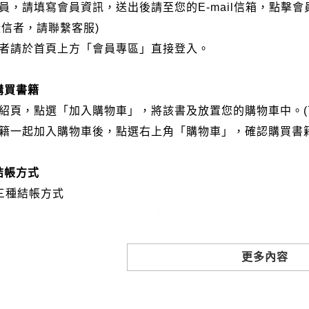
會員，請填寫會員資訊，送出後請至您的E-mail信箱，點擊
證信者，請聯繫客服)
分者請於首頁上方「會員專區」直接登入。
購買書籍
介紹頁，點選「加入購物車」，將該書及放置您的購物車中。(
書籍一起加入購物車後，點選右上角「購物車」，確認購買書
結帳方式
三種結帳方式
VISA、Master Card、JCB）
帳:選擇銀行轉帳時，請填寫您的銀行帳號後五碼，並於三日內
撥: 選擇郵局劃撥時，請於三日內至郵局填寫劃撥單，匯款者
更多內容
訂購