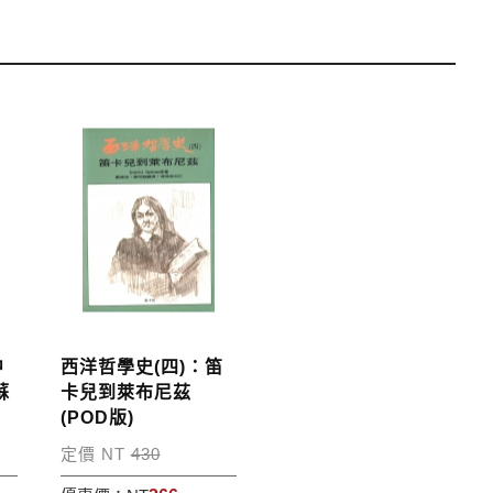
運費；899元以下須自付80元運費。外文書籍將由專人估
單中，請至會員專區查詢
「我的訂單」
並進行付款，如有
中
西洋哲學史(四)：笛
蘇
卡兒到萊布尼茲
(POD版)
定價 NT
430