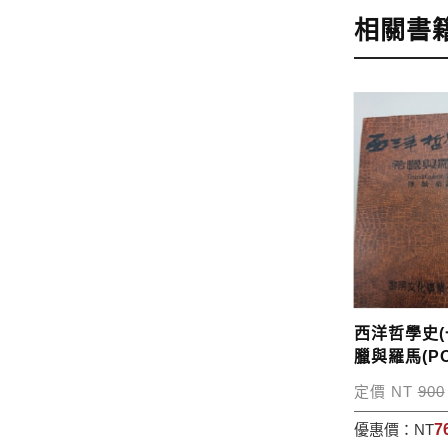
訂購完成後
相關書
運費說明:
*國內凡一次
價
，訂購後
*離島及海
問題請洽客
寄送說明:
付款完成後
西洋哲學史(
臘與羅馬(P
定價 NT
900
優惠價：
NT
7