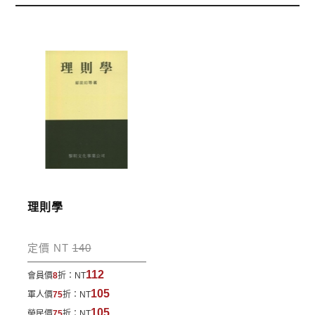
五碼，並於三日內完成匯款，以利核銷作業。
3.郵局劃撥: 選擇郵局劃撥時，請於三日內至郵局填寫
劃撥單，匯款者大名請填寫跟訂購者大名一致，以利
核銷作業。
步驟4
完成訂購
訂購完成後，可至會員專區查詢「我的訂單」，查詢
訂單處理的狀態。
運費說明:
理則學
*國內凡一次訂購本公司書籍900元(含)以上，採國內
包裹運送，一律免運費；899元以下須自付80元運
定價 NT
140
費。外文書籍將由專人估價
，訂購後48小時內回覆運
112
會員價
8
折：
NT
費於訂單中。
105
軍人價
75
折：
NT
*離島及海外地區的運費將由專人估價，訂購後48小時
105
榮民價
75
折：
NT