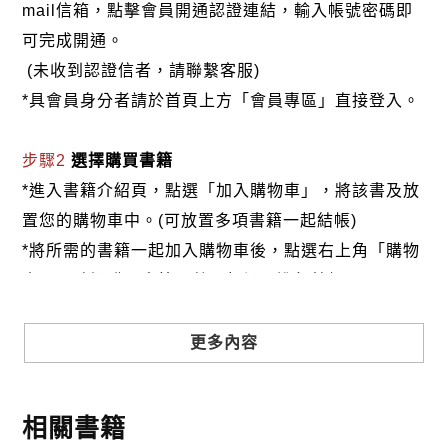
學歷：國立台灣師範大學教育學院法學博士（1999年
mail信箱，點擊會員開通認證連結，輸入帳號密碼即
6月）
可完成開通。
現任：新生醫護管理專科學校通識教育中心教授、 元
(未收到認證信者，請聯繫客服)
智大學生死學概論兼任教授
*具會員身分者請於首頁上方「會員專區」直接登入。
著作：「十年潮」、「光華的典型」、「生命的長
廊」、「心靈的華唱」、「靈華世界」、「生命學簡
步驟2
選擇購買書籍
綱初探」、「生命管理學」、「生命學概論」、「生
*進入書籍介紹頁，點選「加入購物車」，將該書及放
命教育」、「看見生命文化」、「山水彼岸」等數十
置您的購物車中。(可放置多項書籍一起結帳)
部。以及發表論文百餘篇
*將所需的書籍一起加入購物車後，點選右上角「購物
車」，確認購買書籍及數量無誤，進行結帳。
步驟3
選擇結帳方式
更多內容
本網站提供三種結帳方式
1.信用卡付款（VISA、Master Card、JCB）
相關書籍
2.銀行轉帳:選擇銀行轉帳時，請填寫您的銀行帳號後