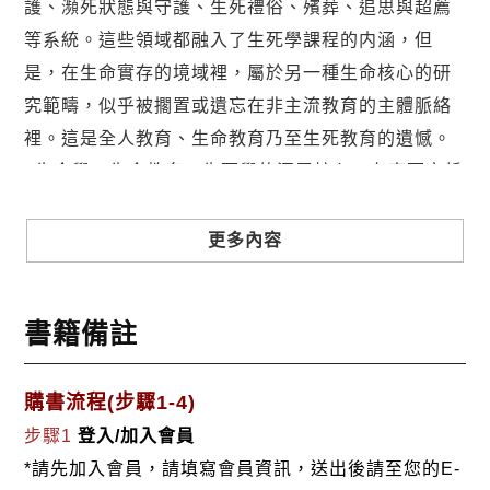
護、瀕死狀態與守護、生死禮俗、殯葬、追思與超薦
等系統。這些領域都融入了生死學課程的内涵，但
是，在生命實存的境域裡，屬於另一種生命核心的研
究範疇，似乎被擱置或遺忘在非主流教育的主體脈絡
裡。這是全人教育、生命教育乃至生死教育的遺憾。
生命學、生命教育、生死學的深層核心，在東西方哲
學與宗教領域中，都曾經探索並且揭示幾個和生命進
路相關的議題：靈魂（soul）、輪廻（wheel rim）、
更多內容
因果（karma）、靈性（spirituality）、彼岸（the
other side）、永生（eternal life）與涅槃
書籍備註
〈nirvāna〉等。如果能系統化呈現這些與呼吸同步存
在的概念，則生死學的内涵將更加完備。
購書流程(步驟1-4)
者簡介
步驟1
登入/加入會員
劉易齋（Liu Yi Chai）教授
*請先加入會員，請填寫會員資訊，送出後請至您的E-