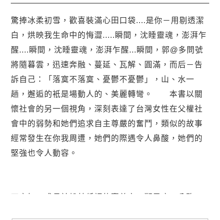
驚捧冰柔初雪，歡喜裝滿心田口袋....是你－用剔透潔
白，烘映我生命中的悔澀.....瞬間，沈睡靈魂，澎湃乍
醒....瞬間，沈睡靈魂，澎湃乍醒...瞬間，郭@多問號
將隨暮雲，迅速奔融、蔓延、瓦解、圓滿，而后－告
訴自己：「落寞不落寞、憂鬱不憂鬱」，山、水一
趟，邂逅的衹是場動人的、美麗轉彎。 本書以關
懷社會的另一個視角，深刻表達了台灣女性在父權社
會中的弱勢和她們追求自主尊嚴的奮鬥，類似的故事
經常發生在你我周遭，她們的際遇令人鼻酸，她們的
堅強也令人動容。
巫守如，成長於松林低語的嘉義市，獅子座，公務
員，走過九二一，走過捷運美食街，也走過品味都