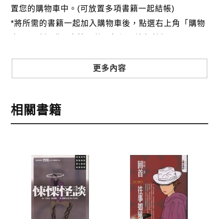
置您的購物車中。(可放置多項書籍一起結帳)
*將所需的書籍一起加入購物車後，點選右上角「購物
車」，確認購買書籍及數量無誤，進行結帳。
步驟3
選擇結帳方式
更多內容
本網站提供三種結帳方式
1.信用卡付款（VISA、Master Card、JCB）
相關書籍
2.銀行轉帳:選擇銀行轉帳時，請填寫您的銀行帳號後
五碼，並於三日內完成匯款，以利核銷作業。
3.郵局劃撥: 選擇郵局劃撥時，請於三日內至郵局填寫
劃撥單，匯款者大名請填寫跟訂購者大名一致，以利
核銷作業。
步驟4
完成訂購
訂購完成後，可至會員專區查詢「我的訂單」，查詢