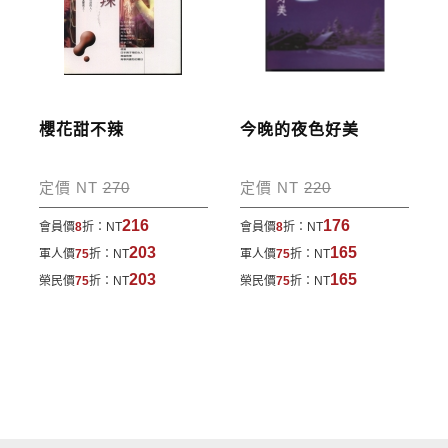
櫻花甜不辣
今晚的夜色好美
定價 NT
270
定價 NT
220
216
176
會員價
8
折：
NT
會員價
8
折：
NT
203
165
軍人價
75
折：
NT
軍人價
75
折：
NT
203
165
榮民價
75
折：
NT
榮民價
75
折：
NT