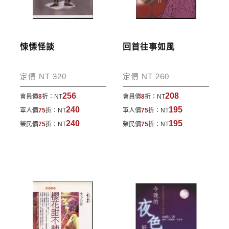
訂單處理的狀態。
運費說明:
悚慄怪談
回首往事如風
*國內凡一次訂購本公司書籍900元(含)以上，採國內
包裹運送，一律免運費；899元以下須自付80元運
定價 NT
320
定價 NT
260
費。外文書籍將由專人估價
，訂購後48小時內回覆運
256
208
會員價
8
折：
NT
會員價
8
折：
NT
費於訂單中。
240
195
軍人價
75
折：
NT
軍人價
75
折：
NT
*離島及海外地區的運費將由專人估價，訂購後48小時
240
195
榮民價
75
折：
NT
榮民價
75
折：
NT
內回覆運費於訂單中，請至會員專區查詢
「我的訂
單」
並進行付款，如有問題請洽客服中心。
寄送說明:
付款完成後，本公司將於七日內以郵寄方式寄送到您
所指定的地點。