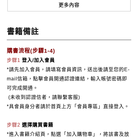
會，最嚮往林間漫步的悠然，也喜歡淡水河上走動的
更多內容
落日。選擇千山獨行，惟雲知心，選擇優雅綻放，只
是禮貌。深信，當生命V.S宿命時，堅持－就是突破人
書籍備註
生迷惑的「解碼物語」。一場無心，一場邂逅，讓她
跌跌撞撞，扶著羊腸小徑，漸漸走出自己寬廣的未
來。在不斷的傷口中，她深情執著「愛的潔癖」，在
購書流程(步驟1-4)
重覆的步履中，她依然高舉「正義領航」。縱若曾經
步驟1
登入/加入會員
飲盡辛酸無數，眾裡尋它千百度，仍是－心靈深處的
*請先加入會員，請填寫會員資訊，送出後請至您的E-
那根弦。著有：《震不倒的愛》
mail信箱，點擊會員開通認證連結，輸入帳號密碼即
可完成開通。
(未收到認證信者，請聯繫客服)
*具會員身分者請於首頁上方「會員專區」直接登入。
步驟2
選擇購買書籍
*進入書籍介紹頁，點選「加入購物車」，將該書及放