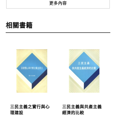
步驟3
選擇結帳方式
更多內容
本網站提供三種結帳方式
1.信用卡付款（VISA、Master Card、JCB）
相關書籍
2.銀行轉帳:選擇銀行轉帳時，請填寫您的銀行帳號後
五碼，並於三日內完成匯款，以利核銷作業。
3.郵局劃撥: 選擇郵局劃撥時，請於三日內至郵局填寫
劃撥單，匯款者大名請填寫跟訂購者大名一致，以利
核銷作業。
步驟4
完成訂購
訂購完成後，可至會員專區查詢「我的訂單」，查詢
訂單處理的狀態。
運費說明:
三民主義之實行與心
三民主義與共產主義
*國內凡一次訂購本公司書籍900元(含)以上，採國內
理建設
經濟的比較