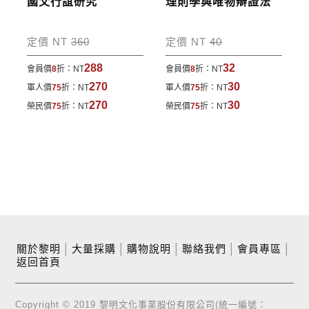
國父行誼研究
理則學與唯物辯證法
定價 NT
360
定價 NT
40
288
32
會員價
8
折：
NT
會員價
8
折：
NT
270
30
軍人價
75
折：
NT
軍人價
75
折：
NT
270
30
榮民價
75
折：
NT
榮民價
75
折：
NT
關於黎明
│
大量採購
│
購物說明
│
聯絡我們
│
會員專區
│
返回首頁
Copyright © 2019 黎明文化事業股份有限公司(統一編號：