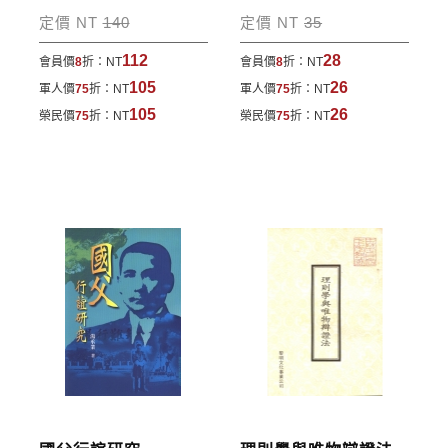
包裹運送，一律免運費；899元以下須自付80元運
定價 NT
140
定價 NT
35
費。外文書籍將由專人估價
，訂購後48小時內回覆運
112
28
會員價
8
折：
NT
會員價
8
折：
NT
費於訂單中。
105
26
軍人價
75
折：
NT
軍人價
75
折：
NT
*離島及海外地區的運費將由專人估價，訂購後48小時
105
26
榮民價
75
折：
NT
榮民價
75
折：
NT
內回覆運費於訂單中，請至會員專區查詢
「我的訂
單」
並進行付款，如有問題請洽客服中心。
寄送說明:
付款完成後，本公司將於七日內以郵寄方式寄送到您
所指定的地點。