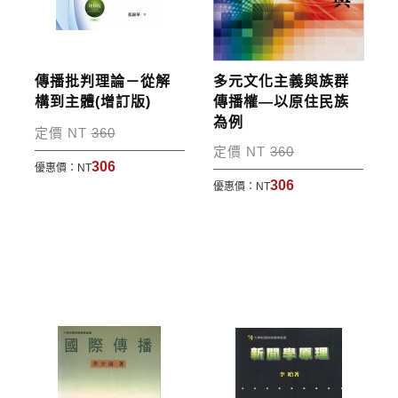
訂單處理的狀態。
運費說明:
傳播批判理論－從解
多元文化主義與族群
*國內凡一次訂購本公司書籍900元(含)以上，採國內
構到主體(增訂版)
傳播權—以原住民族
為例
包裹運送，一律免運費；899元以下須自付80元運
定價 NT
360
費。外文書籍將由專人估價
，訂購後48小時內回覆運
定價 NT
360
306
優惠價：
NT
費於訂單中。
306
優惠價：
NT
*離島及海外地區的運費將由專人估價，訂購後48小時
內回覆運費於訂單中，請至會員專區查詢
「我的訂
單」
並進行付款，如有問題請洽客服中心。
寄送說明:
付款完成後，本公司將於七日內以郵寄方式寄送到您
所指定的地點。