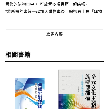
置您的購物車中。(可放置多項書籍一起結帳)
*將所需的書籍一起加入購物車後，點選右上角「購物
車」，確認購買書籍及數量無誤，進行結帳。
步驟3
選擇結帳方式
更多內容
本網站提供三種結帳方式
1.信用卡付款（VISA、Master Card、JCB）
相關書籍
2.銀行轉帳:選擇銀行轉帳時，請填寫您的銀行帳號後
五碼，並於三日內完成匯款，以利核銷作業。
3.郵局劃撥: 選擇郵局劃撥時，請於三日內至郵局填寫
劃撥單，匯款者大名請填寫跟訂購者大名一致，以利
核銷作業。
步驟4
完成訂購
訂購完成後，可至會員專區查詢「我的訂單」，查詢