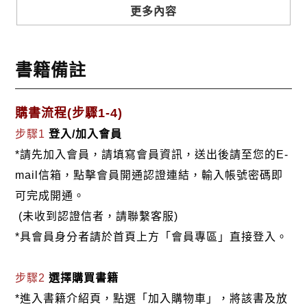
司，服務的客戶包括：7-11便利商店、統一企業飲料
更多內容
部、食品部、寵物食品、肯德基、必治妥、大慶汽
車…..等知名品牌。
書籍備註
購書流程(步驟1-4)
步驟1
登入/加入會員
*請先加入會員，請填寫會員資訊，送出後請至您的E-
mail信箱，點擊會員開通認證連結，輸入帳號密碼即
可完成開通。
(未收到認證信者，請聯繫客服)
*具會員身分者請於首頁上方「會員專區」直接登入。
步驟2
選擇購買書籍
*進入書籍介紹頁，點選「加入購物車」，將該書及放