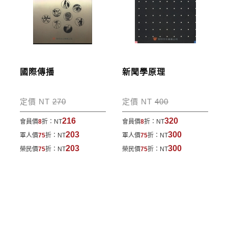
國際傳播
新聞學原理
定價 NT
270
定價 NT
400
216
320
會員價
8
折：
NT
會員價
8
折：
NT
203
300
軍人價
75
折：
NT
軍人價
75
折：
NT
203
300
榮民價
75
折：
NT
榮民價
75
折：
NT