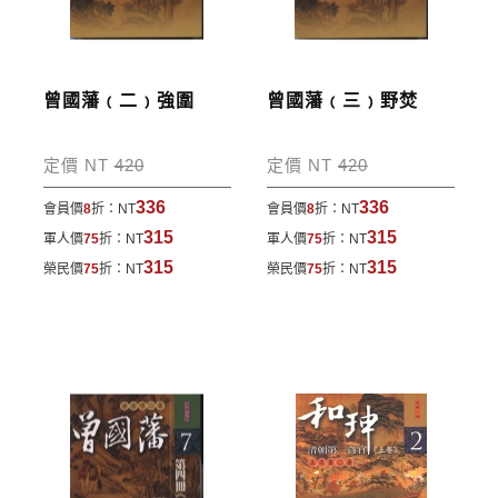
訂單處理的狀態。
運費說明:
曾國藩﹙二﹚強圍
曾國藩﹙三﹚野焚
*國內凡一次訂購本公司書籍900元(含)以上，採國內
包裹運送，一律免運費；899元以下須自付80元運
定價 NT
420
定價 NT
420
費。外文書籍將由專人估價
，訂購後48小時內回覆運
336
336
會員價
8
折：
NT
會員價
8
折：
NT
費於訂單中。
315
315
軍人價
75
折：
NT
軍人價
75
折：
NT
*離島及海外地區的運費將由專人估價，訂購後48小時
315
315
榮民價
75
折：
NT
榮民價
75
折：
NT
內回覆運費於訂單中，請至會員專區查詢
「我的訂
單」
並進行付款，如有問題請洽客服中心。
寄送說明:
付款完成後，本公司將於七日內以郵寄方式寄送到您
所指定的地點。