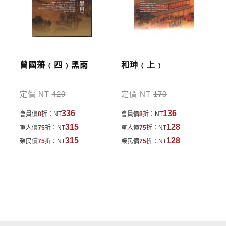
曾國藩﹙四﹚黑雨
和珅﹙上﹚
定價 NT
420
定價 NT
170
336
136
會員價
8
折：
NT
會員價
8
折：
NT
315
128
軍人價
75
折：
NT
軍人價
75
折：
NT
315
128
榮民價
75
折：
NT
榮民價
75
折：
NT