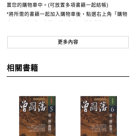
置您的購物車中。(可放置多項書籍一起結帳)
*將所需的書籍一起加入購物車後，點選右上角「購物
車」，確認購買書籍及數量無誤，進行結帳。
步驟3
選擇結帳方式
更多內容
本網站提供三種結帳方式
1.信用卡付款（VISA、Master Card、JCB）
相關書籍
2.銀行轉帳:選擇銀行轉帳時，請填寫您的銀行帳號後
五碼，並於三日內完成匯款，以利核銷作業。
3.郵局劃撥: 選擇郵局劃撥時，請於三日內至郵局填寫
劃撥單，匯款者大名請填寫跟訂購者大名一致，以利
核銷作業。
步驟4
完成訂購
訂購完成後，可至會員專區查詢「我的訂單」，查詢