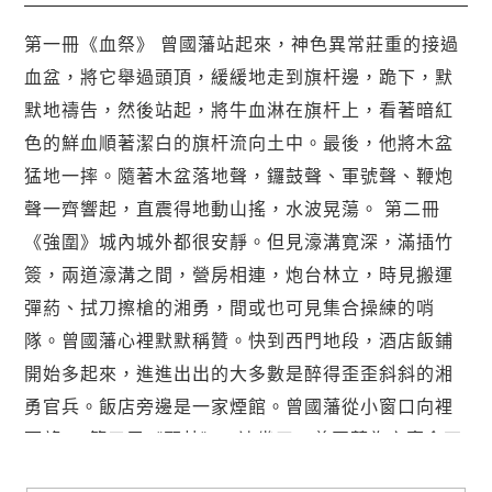
第一冊《血祭》 曾國藩站起來，神色異常莊重的接過
血盆，將它舉過頭頂，緩緩地走到旗杆邊，跪下，默
默地禱告，然後站起，將牛血淋在旗杆上，看著暗紅
色的鮮血順著潔白的旗杆流向土中。最後，他將木盆
猛地一摔。隨著木盆落地聲，鑼鼓聲、軍號聲、鞭炮
聲一齊響起，直震得地動山搖，水波晃蕩。 第二冊
《強圍》城內城外都很安靜。但見濠溝寛深，滿插竹
簽，兩道濠溝之間，營房相連，炮台林立，時見搬運
彈葯、拭刀擦槍的湘勇，間或也可見集合操練的哨
隊。曾國藩心裡默默稱贊。快到西門地段，酒店飯鋪
開始多起來，進進出出的大多數是醉得歪歪斜斜的湘
勇官兵。飯店旁邊是一家煙館。曾國藩從小窗口向裡
面望.... 第三冊《野焚》一連幾天，曾國藩為之寢食不
安。這天吃完晚飯，他有意地走出城外，遠一點去散