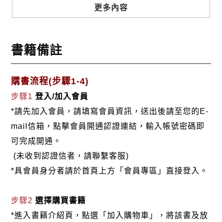
步。時已深秋，草木凋零，安慶城外一片蕭條。曾國
更多內容
藩觸景生情，腦子裡浮起了宋玉悲秋的名句：「悲
哉，秋之為氣也，蕭瑟兮草木搖落而衰，憭慄兮若在
書籍備註
遠行，登山臨水送將歸。」驀地，他想起自己投筆從
戎，已歷八九年了。 第四冊《黑雨》這雨好怪！它濛
濛的，黑黑的，像一塊廣闊無垠的黑布，將天地都包
購書流程(步驟1-4)
圍起來，使人分不出南北東西，辨不清房屋街衢。又
步驟1
登入/加入會員
像大風吹倒了玉皇爺的書案，將一硯墨汁傾泄宇宙，
*請先加入會員，請填寫會員資訊，送出後請至您的E-
它要染黑潔白的石舫、矞皇的督署，污壞雄麗的鐘
mail信箱，點擊會員開通認證連結，輸入帳號密碼即
山、秀媚的秦淮，它還要將活躍著萬千生靈的人世間
可完成開通。
塗抹得昏昏慘慘、悲悲戚戚。
(未收到認證信者，請聯繫客服)
*具會員身分者請於首頁上方「會員專區」直接登入。
步驟2
選擇購買書籍
*進入書籍介紹頁，點選「加入購物車」，將該書及放