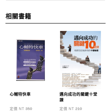
本網站提供三種結帳方式
1.信用卡付款（VISA、Master Card、JCB）
相關書籍
2.銀行轉帳:選擇銀行轉帳時，請填寫您的銀行帳號後
五碼，並於三日內完成匯款，以利核銷作業。
3.郵局劃撥: 選擇郵局劃撥時，請於三日內至郵局填寫
劃撥單，匯款者大名請填寫跟訂購者大名一致，以利
核銷作業。
步驟4
完成訂購
訂購完成後，可至會員專區查詢「我的訂單」，查詢
訂單處理的狀態。
運費說明:
心輔特快車
邁向成功的關鍵十堂
*國內凡一次訂購本公司書籍900元(含)以上，採國內
課
包裹運送，一律免運費；899元以下須自付80元運
定價 NT
350
定價 NT
210