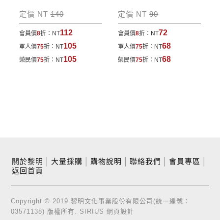
定價 NT
140
定價 NT
90
112
72
會員價
8
折：
NT
會員價
8
折：
NT
105
68
軍人價
75
折：
NT
軍人價
75
折：
NT
105
68
榮民價
75
折：
NT
榮民價
75
折：
NT
關於黎明
│
大量採購
│
購物說明
│
聯絡我們
│
會員專區
│
返回首頁
Copyright © 2019 黎明文化事業股份有限公司(統一編號：
03571138) 版權所有.
SIRIUS
網頁設計