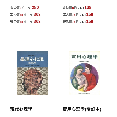
費。外文書籍將由專人估價
，訂購後48小時內回覆運
280
168
會員價
8
折：
NT
會員價
8
折：
NT
費於訂單中。
263
158
軍人價
75
折：
NT
軍人價
75
折：
NT
*離島及海外地區的運費將由專人估價，訂購後48小時
263
158
榮民價
75
折：
NT
榮民價
75
折：
NT
內回覆運費於訂單中，請至會員專區查詢
「我的訂
單」
並進行付款，如有問題請洽客服中心。
寄送說明:
付款完成後，本公司將於七日內以郵寄方式寄送到您
所指定的地點。
現代心理學
實用心理學(增訂本)