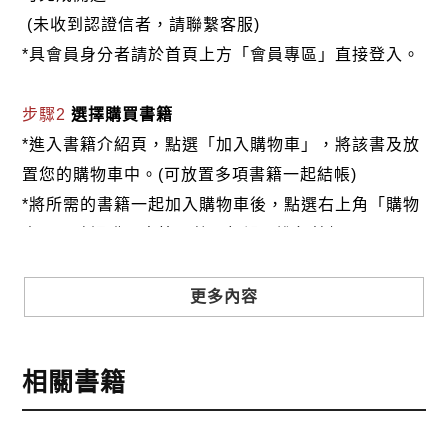
(未收到認證信者，請聯繫客服)
*具會員身分者請於首頁上方「會員專區」直接登入。
步驟2
選擇購買書籍
*進入書籍介紹頁，點選「加入購物車」，將該書及放
置您的購物車中。(可放置多項書籍一起結帳)
*將所需的書籍一起加入購物車後，點選右上角「購物
車」，確認購買書籍及數量無誤，進行結帳。
步驟3
選擇結帳方式
更多內容
本網站提供三種結帳方式
1.信用卡付款（VISA、Master Card、JCB）
相關書籍
2.銀行轉帳:選擇銀行轉帳時，請填寫您的銀行帳號後
五碼，並於三日內完成匯款，以利核銷作業。
3.郵局劃撥: 選擇郵局劃撥時，請於三日內至郵局填寫