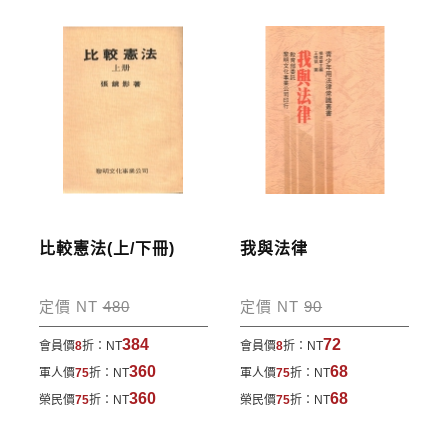
劃撥單，匯款者大名請填寫跟訂購者大名一致，以利
核銷作業。
步驟4
完成訂購
訂購完成後，可至會員專區查詢「我的訂單」，查詢
訂單處理的狀態。
運費說明:
比較憲法(上/下冊)
我與法律
*國內凡一次訂購本公司書籍900元(含)以上，採國內
包裹運送，一律免運費；899元以下須自付80元運
定價 NT
480
定價 NT
90
費。外文書籍將由專人估價
，訂購後48小時內回覆運
384
72
會員價
8
折：
NT
會員價
8
折：
NT
費於訂單中。
360
68
軍人價
75
折：
NT
軍人價
75
折：
NT
*離島及海外地區的運費將由專人估價，訂購後48小時
360
68
榮民價
75
折：
NT
榮民價
75
折：
NT
內回覆運費於訂單中，請至會員專區查詢
「我的訂
單」
並進行付款，如有問題請洽客服中心。