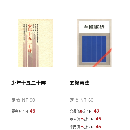
寄送說明:
付款完成後，本公司將於七日內以郵寄方式寄送到您
所指定的地點。
少年十五二十時
五權憲法
定價 NT
90
定價 NT
60
45
48
優惠價：
NT
會員價
8
折：
NT
45
軍人價
75
折：
NT
45
榮民價
75
折：
NT