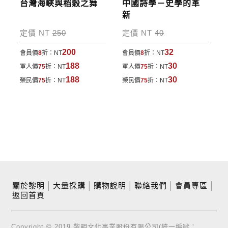
台灣海峽與稻穀之舞
中國詩學－史學的革
新
定價 NT
250
定價 NT
40
200
32
會員價
8
折：
NT
會員價
8
折：
NT
188
30
軍人價
75
折：
NT
軍人價
75
折：
NT
188
30
榮民價
75
折：
NT
榮民價
75
折：
NT
關於黎明
│
大量採購
│
購物說明
│
聯絡我們
│
會員專區
│
返回首頁
Copyright © 2019 黎明文化事業股份有限公司(統一編號：