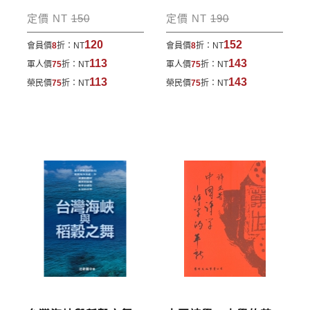
包裹運送，一律免運費；899元以下須自付80元運
定價 NT
150
定價 NT
190
費。外文書籍將由專人估價
，訂購後48小時內回覆運
120
152
會員價
8
折：
NT
會員價
8
折：
NT
費於訂單中。
113
143
軍人價
75
折：
NT
軍人價
75
折：
NT
*離島及海外地區的運費將由專人估價，訂購後48小時
113
143
榮民價
75
折：
NT
榮民價
75
折：
NT
內回覆運費於訂單中，請至會員專區查詢
「我的訂
單」
並進行付款，如有問題請洽客服中心。
寄送說明:
付款完成後，本公司將於七日內以郵寄方式寄送到您
所指定的地點。