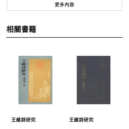
步驟3
選擇結帳方式
更多內容
本網站提供三種結帳方式
1.信用卡付款（VISA、Master Card、JCB）
相關書籍
2.銀行轉帳:選擇銀行轉帳時，請填寫您的銀行帳號後
五碼，並於三日內完成匯款，以利核銷作業。
3.郵局劃撥: 選擇郵局劃撥時，請於三日內至郵局填寫
劃撥單，匯款者大名請填寫跟訂購者大名一致，以利
核銷作業。
步驟4
完成訂購
訂購完成後，可至會員專區查詢「我的訂單」，查詢
訂單處理的狀態。
運費說明:
王維詩研究
王維詩研究
*國內凡一次訂購本公司書籍900元(含)以上，採國內