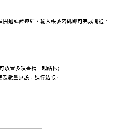
會員開通認證連結，輸入帳號密碼即可完成開通。
可放置多項書籍一起結帳)
籍及數量無誤，進行結帳。
完成匯款，以利核銷作業。
大名請填寫跟訂購者大名一致，以利核銷作業。