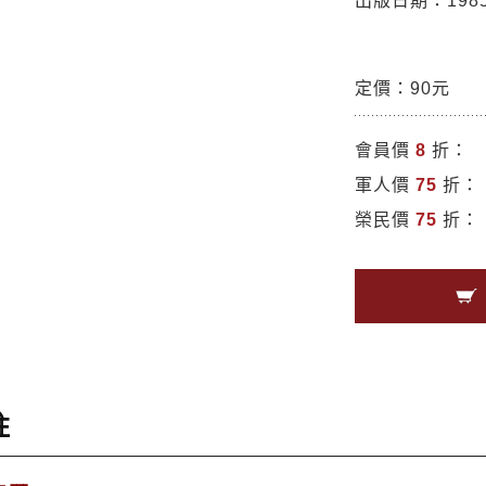
出版日期：1985/
定價：90元
會員價
8
折：
軍人價
75
折：
榮民價
75
折：
註