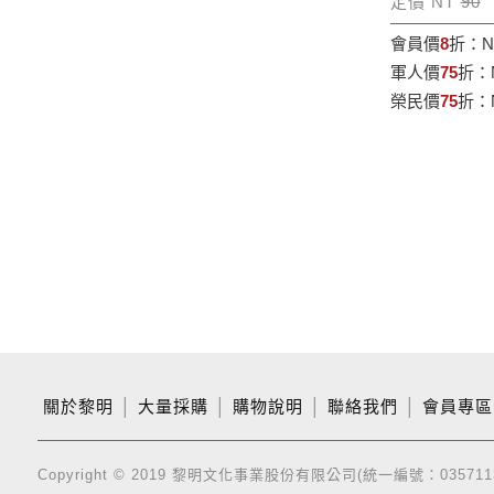
定價 NT
90
會員價
8
折：
N
軍人價
75
折：
榮民價
75
折：
關於黎明
│
大量採購
│
購物說明
│
聯絡我們
│
會員專區
Copyright © 2019 黎明文化事業股份有限公司(統一編號：035711