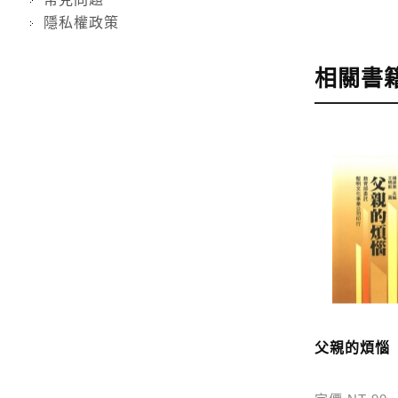
隱私權政策
步驟4
完成
訂購完成後
相關書
運費說明:
*國內凡一次
價
，訂購後
*離島及海
問題請洽客
寄送說明:
付款完成後
父親的煩惱