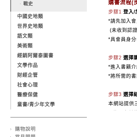
購書流程(步
戰史
步驟1
登入
中國史地類
*請先加入
世界史地類
(未收到認
語文類
*具會員身
美術類
經銷阿爾泰圖書
步驟2
選擇
文學作品
*進入書籍
財經企管
*將所需的
社會心理
步驟3
選擇
醫療保健
本網站提供
童書/青少年文學
1.信用卡付款（
2.銀行轉
購物說明
3.郵局劃
常見問題