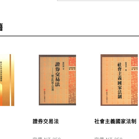
訂購
，可至會員專區查詢「我的訂單」，查詢訂單處理的狀態。
籍
訂購本公司書籍900元(含)以上，採國內包裹運送，一律免
48小時內回覆運費於訂單中。
外地區的運費將由專人估價，訂購後48小時內回覆運費於訂
服中心。
，本公司將於七日內以郵寄方式寄送到您所指定的地點。
證券交易法
社會主義國家法制