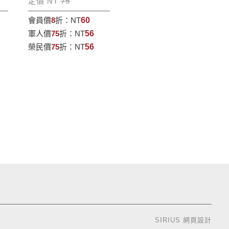
定價 NT
75
會員價
8
折：
NT
60
軍人價
75
折：
NT
56
榮民價
75
折：
NT
56
SIRIUS
網頁設計