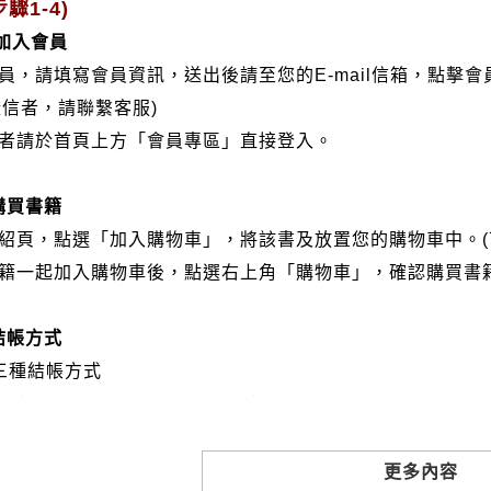
驟1-4)
/加入會員
會員，請填寫會員資訊，送出後請至您的E-mail信箱，點擊
證信者，請聯繫客服)
分者請於首頁上方「會員專區」直接登入。
購買書籍
介紹頁，點選「加入購物車」，將該書及放置您的購物車中。(
書籍一起加入購物車後，點選右上角「購物車」，確認購買書
結帳方式
三種結帳方式
VISA、Master Card、JCB）
帳:選擇銀行轉帳時，請填寫您的銀行帳號後五碼，並於三日內
撥: 選擇郵局劃撥時，請於三日內至郵局填寫劃撥單，匯款者
更多內容