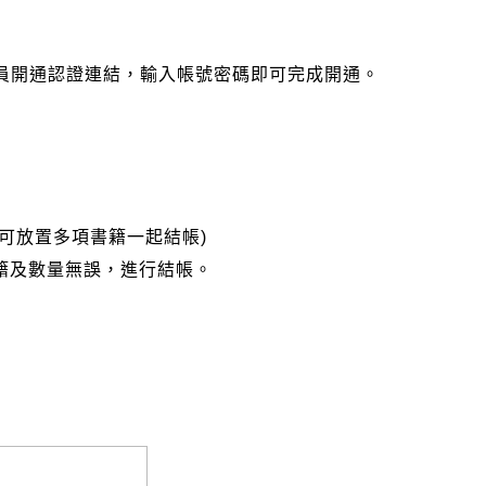
會員開通認證連結，輸入帳號密碼即可完成開通。
可放置多項書籍一起結帳)
籍及數量無誤，進行結帳。
完成匯款，以利核銷作業。
大名請填寫跟訂購者大名一致，以利核銷作業。