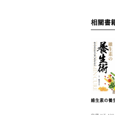
步驟4
完成
訂購完成後
相關書
運費說明:
*國內凡一次
價
，訂購後
*離島及海
問題請洽客
寄送說明:
付款完成後
維生素の養