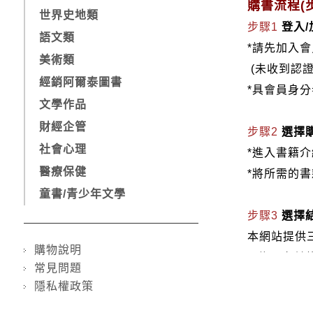
購書流程(步
世界史地類
步驟1
登入
語文類
*請先加入
美術類
(未收到認
經銷阿爾泰圖書
*具會員身
文學作品
財經企管
步驟2
選擇
社會心理
*進入書籍
醫療保健
*將所需的
童書/青少年文學
步驟3
選擇
本網站提供
購物說明
1.信用卡付款（
常見問題
2.銀行轉
隱私權政策
3.郵局劃