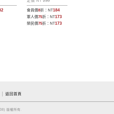
定價 NT
230
32
會員價
8
折：
NT
184
軍人價
75
折：
NT
173
榮民價
75
折：
NT
173
│
返回首頁
38) 版權所有.