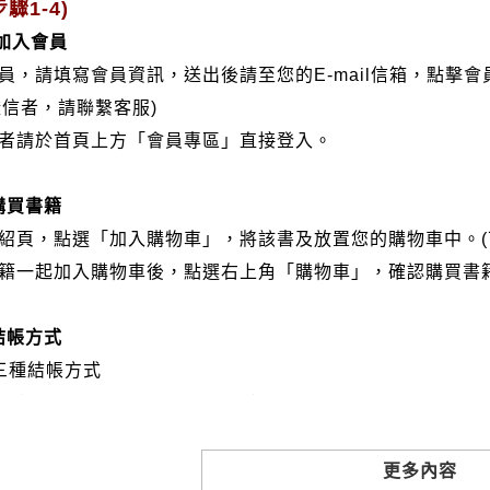
驟1-4)
/加入會員
會員，請填寫會員資訊，送出後請至您的E-mail信箱，點擊
證信者，請聯繫客服)
分者請於首頁上方「會員專區」直接登入。
購買書籍
介紹頁，點選「加入購物車」，將該書及放置您的購物車中。(
書籍一起加入購物車後，點選右上角「購物車」，確認購買書
結帳方式
三種結帳方式
VISA、Master Card、JCB）
帳:選擇銀行轉帳時，請填寫您的銀行帳號後五碼，並於三日內
撥: 選擇郵局劃撥時，請於三日內至郵局填寫劃撥單，匯款者
更多內容