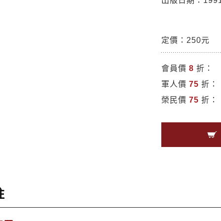
出版日期：1991/
定價：250元
會員價
8
折：
軍人價
75
折：
榮民價
75
折：
註