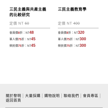
三民主義與共產主義
三民主義教育學
的比較研究
定價 NT
60
定價 NT
400
48
320
會員價
8
折：
NT
會員價
8
折：
NT
45
300
軍人價
75
折：
NT
軍人價
75
折：
NT
45
300
榮民價
75
折：
NT
榮民價
75
折：
NT
關於黎明
│
大量採購
│
購物說明
│
聯絡我們
│
會員專區
│
返回首頁