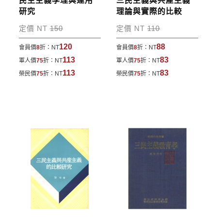
民生主義學理與運用
三民主義與共產主義
*國內凡一次訂購本公司書籍900元(含)以上，採國內
研究
理論與實際的比較
包裹運送，一律免運費；899元以下須自付80元運
定價 NT
150
定價 NT
110
費。外文書籍將由專人估價
，訂購後48小時內回覆運
120
88
會員價
8
折：
NT
會員價
8
折：
NT
費於訂單中。
113
83
軍人價
75
折：
NT
軍人價
75
折：
NT
*離島及海外地區的運費將由專人估價，訂購後48小時
113
83
榮民價
75
折：
NT
榮民價
75
折：
NT
內回覆運費於訂單中，請至會員專區查詢
「我的訂
單」
並進行付款，如有問題請洽客服中心。
寄送說明:
付款完成後，本公司將於七日內以郵寄方式寄送到您
所指定的地點。