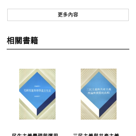
步驟3
選擇結帳方式
更多內容
本網站提供三種結帳方式
1.信用卡付款（VISA、Master Card、JCB）
相關書籍
2.銀行轉帳:選擇銀行轉帳時，請填寫您的銀行帳號後
五碼，並於三日內完成匯款，以利核銷作業。
3.郵局劃撥: 選擇郵局劃撥時，請於三日內至郵局填寫
劃撥單，匯款者大名請填寫跟訂購者大名一致，以利
核銷作業。
步驟4
完成訂購
訂購完成後，可至會員專區查詢「我的訂單」，查詢
訂單處理的狀態。
運費說明: