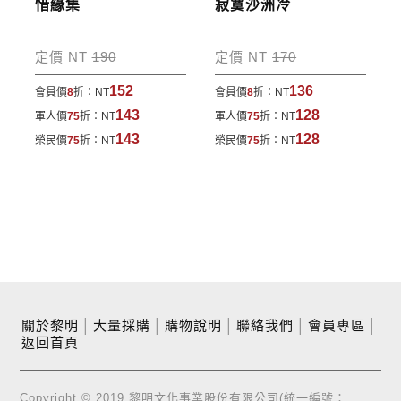
惜緣集
寂寞沙洲冷
定價 NT
190
定價 NT
170
152
136
會員價
8
折：
NT
會員價
8
折：
NT
143
128
軍人價
75
折：
NT
軍人價
75
折：
NT
143
128
榮民價
75
折：
NT
榮民價
75
折：
NT
關於黎明
│
大量採購
│
購物說明
│
聯絡我們
│
會員專區
│
返回首頁
Copyright © 2019 黎明文化事業股份有限公司(統一編號：