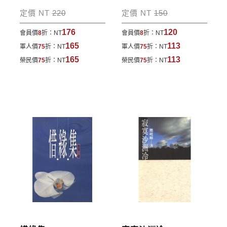
包裹運送，一律免運費；899元以下須自付80元運
定價 NT
220
定價 NT
150
費。外文書籍將由專人估價
，訂購後48小時內回覆運
176
120
會員價
8
折：
NT
會員價
8
折：
NT
費於訂單中。
165
113
軍人價
75
折：
NT
軍人價
75
折：
NT
*離島及海外地區的運費將由專人估價，訂購後48小時
165
113
榮民價
75
折：
NT
榮民價
75
折：
NT
內回覆運費於訂單中，請至會員專區查詢
「我的訂
單」
並進行付款，如有問題請洽客服中心。
寄送說明:
付款完成後，本公司將於七日內以郵寄方式寄送到您
所指定的地點。