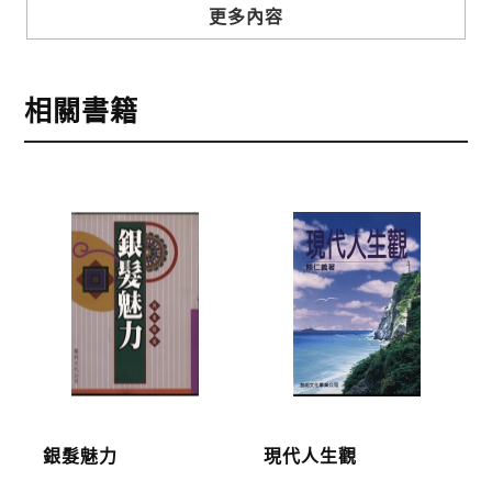
步驟3
選擇結帳方式
更多內容
本網站提供三種結帳方式
1.信用卡付款（VISA、Master Card、JCB）
相關書籍
2.銀行轉帳:選擇銀行轉帳時，請填寫您的銀行帳號後
五碼，並於三日內完成匯款，以利核銷作業。
3.郵局劃撥: 選擇郵局劃撥時，請於三日內至郵局填寫
劃撥單，匯款者大名請填寫跟訂購者大名一致，以利
核銷作業。
步驟4
完成訂購
訂購完成後，可至會員專區查詢「我的訂單」，查詢
訂單處理的狀態。
運費說明:
銀髮魅力
現代人生觀
*國內凡一次訂購本公司書籍900元(含)以上，採國內