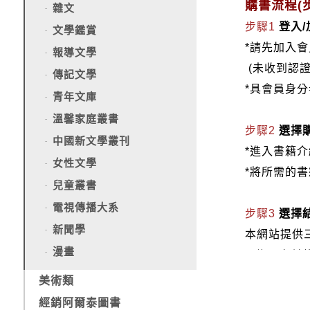
購書流程(步
雜文
步驟1
登入
文學鑑賞
*請先加入
報導文學
(未收到認
傳記文學
*具會員身
青年文庫
溫馨家庭叢書
步驟2
選擇
中國新文學叢刊
*進入書籍
女性文學
*將所需的
兒童叢書
電視傳播大系
步驟3
選擇
新聞學
本網站提供
漫畫
1.信用卡付款（
2.銀行轉
美術類
3.郵局劃
經銷阿爾泰圖書