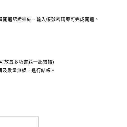
會員開通認證連結，輸入帳號密碼即可完成開通。
可放置多項書籍一起結帳)
籍及數量無誤，進行結帳。
完成匯款，以利核銷作業。
大名請填寫跟訂購者大名一致，以利核銷作業。