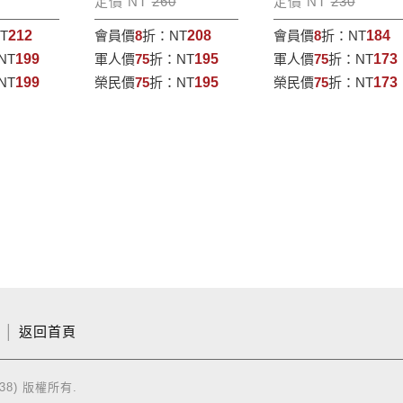
定價 NT
260
定價 NT
230
T
212
會員價
8
折：
NT
208
會員價
8
折：
NT
184
NT
199
軍人價
75
折：
NT
195
軍人價
75
折：
NT
173
NT
199
榮民價
75
折：
NT
195
榮民價
75
折：
NT
173
│
返回首頁
38) 版權所有.