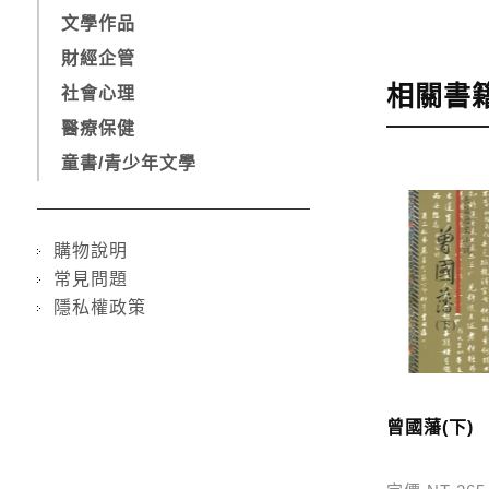
文學作品
步驟4
完成
財經企管
訂購完成後
相關書
社會心理
醫療保健
運費說明:
童書/青少年文學
*國內凡一次
價
，訂購後
*離島及海
購物說明
問題請洽客
常見問題
隱私權政策
寄送說明:
付款完成後
曾國藩(下)