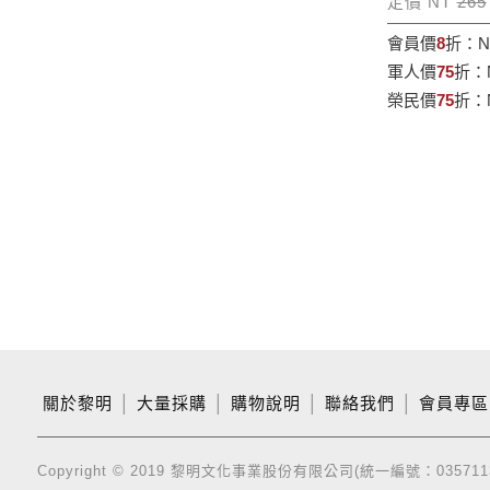
定價 NT
265
會員價
8
折：
N
軍人價
75
折：
榮民價
75
折：
關於黎明
│
大量採購
│
購物說明
│
聯絡我們
│
會員專區
Copyright © 2019 黎明文化事業股份有限公司(統一編號：035711