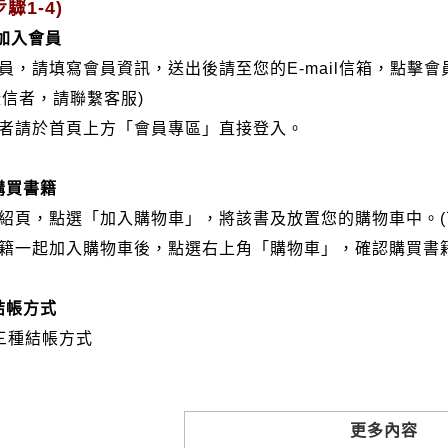
驟1-4)
/加入會員
會員，請填寫會員資訊，送出後請至您的E-mail信箱，點擊
證信者，請聯繫客服)
分者請於首頁上方「會員專區」直接登入。
購買書籍
介紹頁，點選「加入購物車」，將該書及放置您的購物車中。(
書籍一起加入購物車後，點選右上角「購物車」，確認購買書
結帳方式
三種結帳方式
VISA、Master Card、JCB）
帳:選擇銀行轉帳時，請填寫您的銀行帳號後五碼，並於三日內
撥: 選擇郵局劃撥時，請於三日內至郵局填寫劃撥單，匯款者
更多內容