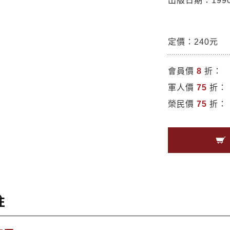
出版日期：1990/
定價：240元
會員價
8
折：
軍人價
75
折：
榮民價
75
折：
註