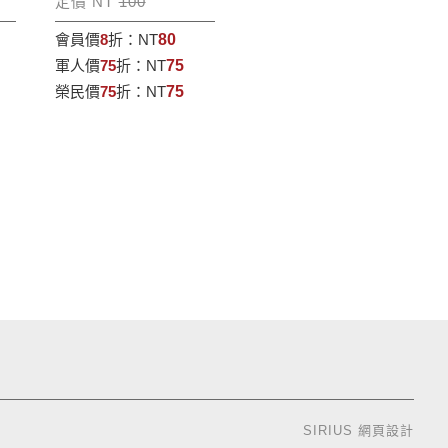
定價 NT
100
會員價
8
折：
NT
80
軍人價
75
折：
NT
75
榮民價
75
折：
NT
75
SIRIUS
網頁設計