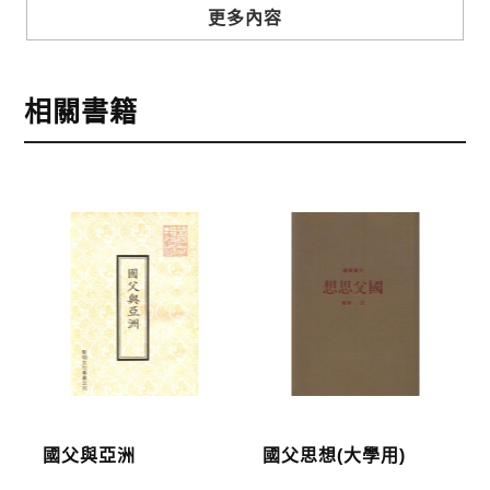
步驟3
選擇結帳方式
更多內容
本網站提供三種結帳方式
1.信用卡付款（VISA、Master Card、JCB）
相關書籍
2.銀行轉帳:選擇銀行轉帳時，請填寫您的銀行帳號後
五碼，並於三日內完成匯款，以利核銷作業。
3.郵局劃撥: 選擇郵局劃撥時，請於三日內至郵局填寫
劃撥單，匯款者大名請填寫跟訂購者大名一致，以利
核銷作業。
步驟4
完成訂購
訂購完成後，可至會員專區查詢「我的訂單」，查詢
訂單處理的狀態。
運費說明:
國父與亞洲
國父思想(大學用)
*國內凡一次訂購本公司書籍900元(含)以上，採國內