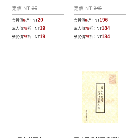
包裹運送，一律免運費；899元以下須自付80元運
定價 NT
25
定價 NT
245
費。外文書籍將由專人估價
，訂購後48小時內回覆運
20
196
會員價
8
折：
NT
會員價
8
折：
NT
費於訂單中。
19
184
軍人價
75
折：
NT
軍人價
75
折：
NT
*離島及海外地區的運費將由專人估價，訂購後48小時
19
184
榮民價
75
折：
NT
榮民價
75
折：
NT
內回覆運費於訂單中，請至會員專區查詢
「我的訂
單」
並進行付款，如有問題請洽客服中心。
寄送說明:
付款完成後，本公司將於七日內以郵寄方式寄送到您
所指定的地點。