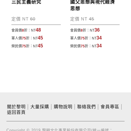
三民主義研究
國父思想與現代經濟
思想
定價 NT
60
定價 NT
45
48
36
會員價
8
折：
NT
會員價
8
折：
NT
45
34
軍人價
75
折：
NT
軍人價
75
折：
NT
45
34
榮民價
75
折：
NT
榮民價
75
折：
NT
關於黎明
│
大量採購
│
購物說明
│
聯絡我們
│
會員專區
│
返回首頁
Copyright © 2019 黎明文化事業股份有限公司(統一編號：