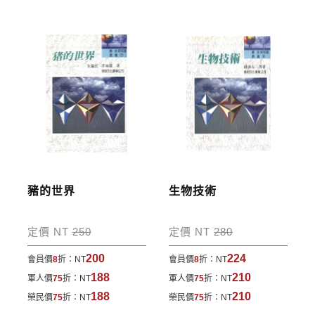
1998年 中興大學獸醫病理研究所 教授
寄送說明:
2000年 中興大學獸醫病理研究所 所長
2003年 中華民國獸醫病理學會 理事長
付款完成後，本公司將於七日內以郵寄方式寄送到您
2004年 中華民國比較病理學會 理事長
所指定的地點。
2005年 亞洲獸醫病理學會副會長
目錄
豬的世界
生物技術
第一章 豬呼吸道疾病
放線桿菌胸膜肺炎
定價 NT
250
定價 NT
280
黴漿菌肺炎
200
224
會員價
8
折：
NT
會員價
8
折：
NT
巴斯德桿菌肺炎
188
210
軍人價
75
折：
NT
軍人價
75
折：
NT
弓蟲性肺炎
188
210
榮民價
75
折：
NT
榮民價
75
折：
NT
巨大細胞病毒感染症