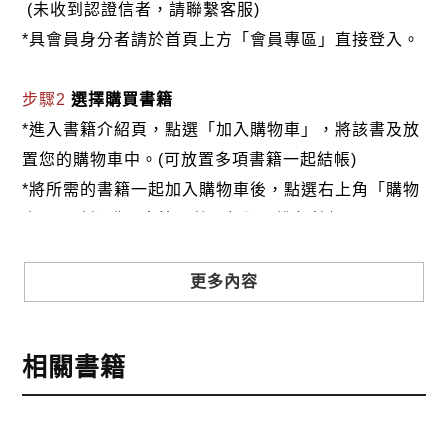
(未收到認證信者，請聯繫客服)
病，特別附加病例敘述，以便讀者增加印
*具會員身分者請於首頁上方「會員專區」直接登入。
象，所附的圖像，都是作者在現場
觀察到及親自拍攝的。
步驟2
選擇購買書籍
◎本書是作者集四十多年豬病臨床診斷經驗的紀
*進入書籍介紹頁，點選「加入購物車」，將該書及放
實經過撰寫而成，資料極珍貴
置您的購物車中。(可放置多項書籍一起結帳)
為國內首見，讀者若能依據書中對豬病介
*將所需的書籍一起加入購物車後，點選右上角「購物
紹、症狀及診斷、防治、討論等步
車」，確認購買書籍及數量無誤，進行結帳。
驟循序漸進仔細研讀，應能協助判斷病害，
以收對症防治之功，更適合作為
步驟3
選擇結帳方式
更多內容
在第一線畜牧獸醫相關從業人員的診斷指
本網站提供三種結帳方式
南。
1.信用卡付款（VISA、Master Card、JCB）
相關書籍
2.銀行轉帳:選擇銀行轉帳時，請填寫您的銀行帳號後
五碼，並於三日內完成匯款，以利核銷作業。
作者簡介：
3.郵局劃撥: 選擇郵局劃撥時，請於三日內至郵局填寫