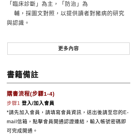
「臨床診斷」為主，「防治」為
輔，採圖文對照，以提供讀者對豬病的研究
與認識。
◎本書中所列之各種疾病，均為養豬場常常發生
的，有的甚至是「必定發生」
更多內容
的，對於要當一位「豬病獸醫師」而言，這
些內容是必須知道的基本常識，
否則，無法進行現場診斷，進一步建議畜主
書籍備註
有效的治療或防治。
◎此外，為了給所有畜牧獸醫相關的從業人員，
購書流程(步驟1-4)
例如，公職獸醫師，獸藥廠、
步驟1
登入/加入會員
飼料廠及養豬場的人員，讀後也會有助益，
*請先加入會員，請填寫會員資訊，送出後請至您的E-
文中的內容描述，盡量簡要，捨
mail信箱，點擊會員開通認證連結，輸入帳號密碼即
棄不必要的「理論」，而強調「實況」及最
可完成開通。
直接的「診斷方法」，有的疾