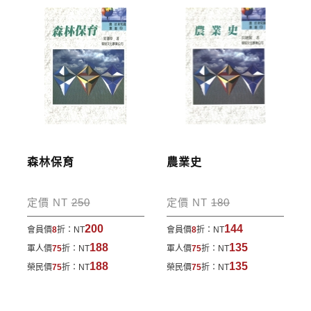
劃撥單，匯款者大名請填寫跟訂購者大名一致，以利
核銷作業。
陳三多，1951年生於台北市
步驟4
完成訂購
現職：國立中興大學獸醫病理生物學研究所教授
訂購完成後，可至會員專區查詢「我的訂單」，查詢
訂單處理的狀態。
主要學經歷：
1975年 台灣大學獸醫系 學士
運費說明:
1979年 台灣大學獸醫研究所 碩士
森林保育
農業史
*國內凡一次訂購本公司書籍900元(含)以上，採國內
1988年 比利時魯汶大學 細胞病理研究所 博士
包裹運送，一律免運費；899元以下須自付80元運
1989年 嘉義農專 副教授
定價 NT
250
定價 NT
180
費。外文書籍將由專人估價
，訂購後48小時內回覆運
1990年 嘉義農專家畜醫院 主任
200
144
會員價
8
折：
NT
會員價
8
折：
NT
費於訂單中。
1991年 中興大學獸醫系 副教授
188
135
軍人價
75
折：
NT
軍人價
75
折：
NT
*離島及海外地區的運費將由專人估價，訂購後48小時
1995年 中興大學獸醫系 教授
188
135
榮民價
75
折：
NT
榮民價
75
折：
NT
內回覆運費於訂單中，請至會員專區查詢
「我的訂
1995年 台灣省獸醫師公會顧問
單」
並進行付款，如有問題請洽客服中心。
1996年 台灣省家畜衛生試驗所 顧問