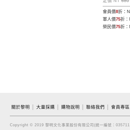
定價 NT
680
會員價
8
折：
N
軍人價
75
折：
榮民價
75
折：
關於黎明
│
大量採購
│
購物說明
│
聯絡我們
│
會員專區
Copyright © 2019 黎明文化事業股份有限公司(統一編號：035711