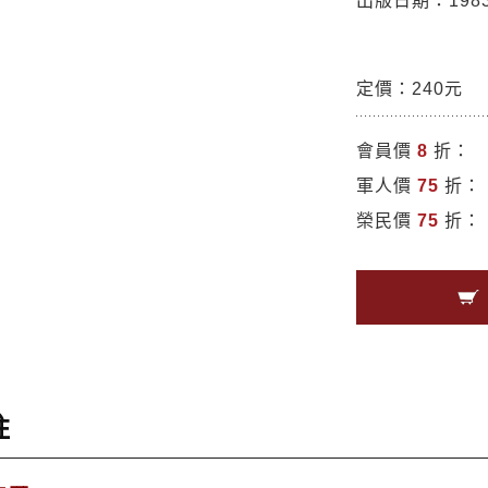
出版日期：1983/
定價：240元
會員價
8
折：
軍人價
75
折：
榮民價
75
折：
註