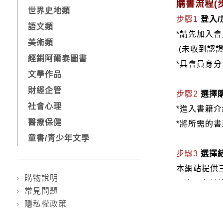
購書流程(步
世界史地類
步驟1
登入
語文類
*請先加入
美術類
(未收到認
經銷阿爾泰圖書
*具會員身
文學作品
財經企管
步驟2
選擇
社會心理
*進入書籍
醫療保健
*將所需的
童書/青少年文學
步驟3
選擇
本網站提供
購物說明
1.信用卡付款（
常見問題
2.銀行轉
隱私權政策
3.郵局劃