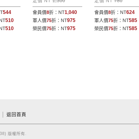
定價 NT
1,300
定價 NT
780
T
544
會員價
8
折：
NT
1,040
會員價
8
折：
NT
624
NT
510
軍人價
75
折：
NT
975
軍人價
75
折：
NT
585
NT
510
榮民價
75
折：
NT
975
榮民價
75
折：
NT
585
│
返回首頁
38) 版權所有.