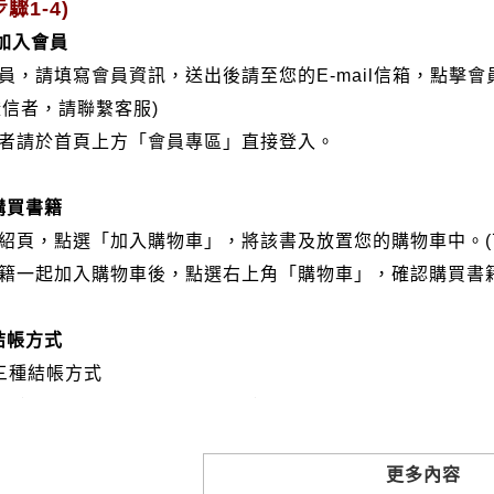
驟1-4)
/加入會員
會員，請填寫會員資訊，送出後請至您的E-mail信箱，點擊
證信者，請聯繫客服)
分者請於首頁上方「會員專區」直接登入。
購買書籍
介紹頁，點選「加入購物車」，將該書及放置您的購物車中。(
書籍一起加入購物車後，點選右上角「購物車」，確認購買書
結帳方式
三種結帳方式
VISA、Master Card、JCB）
帳:選擇銀行轉帳時，請填寫您的銀行帳號後五碼，並於三日內
撥: 選擇郵局劃撥時，請於三日內至郵局填寫劃撥單，匯款者
更多內容