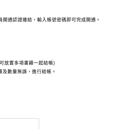
會員開通認證連結，輸入帳號密碼即可完成開通。
可放置多項書籍一起結帳)
籍及數量無誤，進行結帳。
完成匯款，以利核銷作業。
大名請填寫跟訂購者大名一致，以利核銷作業。