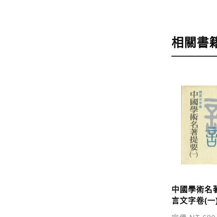
步驟4
完成
訂購完成後
相關書
運費說明:
*國內凡一次
價
，訂購後
*離島及海
問題請洽客
寄送說明:
付款完成後
中國學術名
言文字卷(一