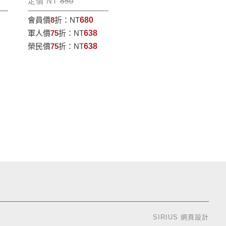
定價 NT
850
會員價
8
折：
NT
680
軍人價
75
折：
NT
638
榮民價
75
折：
NT
638
SIRIUS
網頁設計