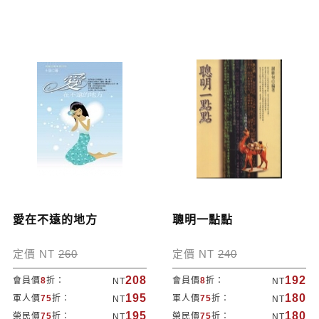
愛在不遠的地方
聰明一點點
定價 NT
260
定價 NT
240
208
192
會員價
8
折：
會員價
8
折：
NT
NT
195
180
軍人價
75
折：
軍人價
75
折：
NT
NT
195
180
榮民價
75
折：
榮民價
75
折：
NT
NT