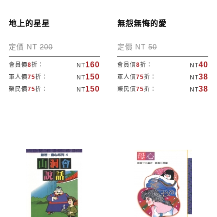
地上的星星
無怨無悔的愛
定價 NT
200
定價 NT
50
160
40
會員價
8
折：
會員價
8
折：
NT
NT
150
38
軍人價
75
折：
軍人價
75
折：
NT
NT
150
38
榮民價
75
折：
榮民價
75
折：
NT
NT