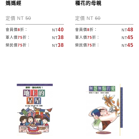
媽媽經
種花的母親
定價 NT
50
定價 NT
60
40
48
會員價
8
折：
會員價
8
折：
NT
NT
38
45
軍人價
75
折：
軍人價
75
折：
NT
NT
38
45
榮民價
75
折：
榮民價
75
折：
NT
NT