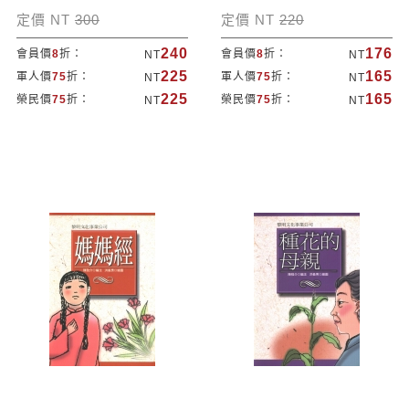
定價 NT
300
定價 NT
220
240
176
會員價
8
折：
會員價
8
折：
NT
NT
225
165
軍人價
75
折：
軍人價
75
折：
NT
NT
225
165
榮民價
75
折：
榮民價
75
折：
NT
NT