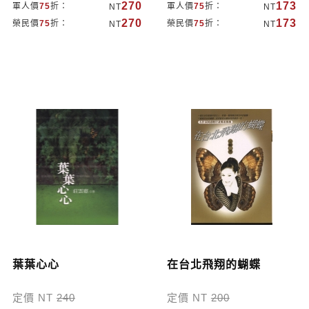
270
173
軍人價
75
折：
軍人價
75
折：
NT
NT
270
173
榮民價
75
折：
榮民價
75
折：
NT
NT
葉葉心心
在台北飛翔的蝴蝶
定價 NT
240
定價 NT
200