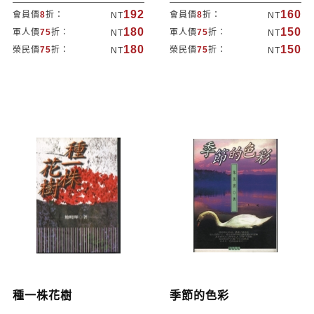
192
160
會員價
8
折：
會員價
8
折：
NT
NT
180
150
軍人價
75
折：
軍人價
75
折：
NT
NT
180
150
榮民價
75
折：
榮民價
75
折：
NT
NT
種一株花樹
季節的色彩