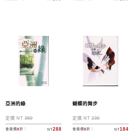
亞洲的綠
蝴蝶的舞步
定價 NT
360
定價 NT
230
288
184
會員價
8
折：
會員價
8
折：
NT
NT