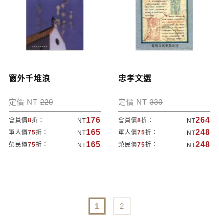
窗外千堆浪
忠孝文選
定價 NT
220
定價 NT
330
176
264
會員價
8
折：
會員價
8
折：
NT
NT
165
248
軍人價
75
折：
軍人價
75
折：
NT
NT
165
248
榮民價
75
折：
榮民價
75
折：
NT
NT
1
2