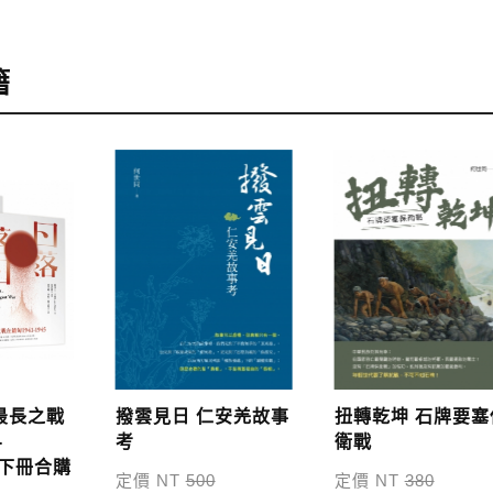
訂購
，可至會員專區查詢「我的訂單」，查詢訂單處理的狀態。
籍
訂購本公司書籍900元(含)以上，採國內包裹運送，一律免
48小時內回覆運費於訂單中。
外地區的運費將由專人估價，訂購後48小時內回覆運費於訂
服中心。
，本公司將於七日內以郵寄方式寄送到您所指定的地點。
最長之戰
撥雲見日 仁安羌故事
扭轉乾坤 石牌要塞
-
考
衛戰
、下冊合購
定價 NT
500
定價 NT
380