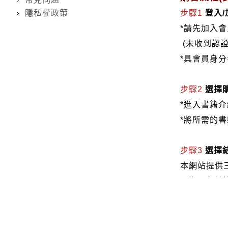
隱私權政策
步驟1
登入
*請先加入
(未收到認
*具會員身
步驟2
選擇
*進入書籍
*將所需的
步驟3
選擇
本網站提供
1.信用卡付款（
2.銀行轉
3.郵局劃