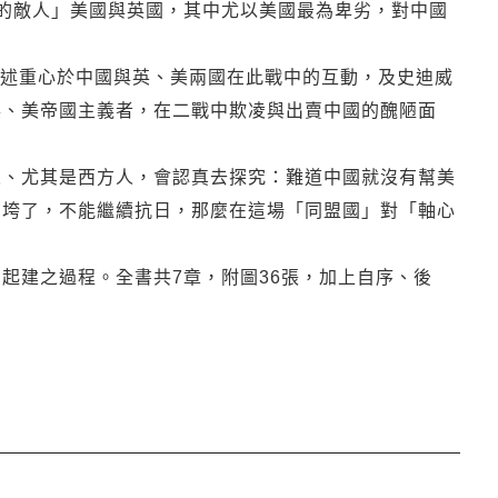
的敵人」美國與英國，其中尤以美國最為卑劣，對中國
置論述重心於中國與英、美兩國在此戰中的互動，及史迪威
英、美帝國主義者，在二戰中欺凌與出賣中國的醜陋面
人、尤其是西方人，會認真去探究：難道中國就沒有幫美
國垮了，不能繼續抗日，那麼在這場「同盟國」對「軸心
。
起建之過程。全書共7章，附圖36張，加上自序、後