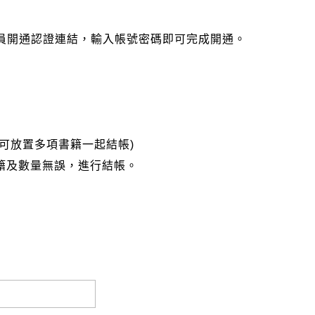
會員開通認證連結，輸入帳號密碼即可完成開通。
可放置多項書籍一起結帳)
籍及數量無誤，進行結帳。
完成匯款，以利核銷作業。
大名請填寫跟訂購者大名一致，以利核銷作業。