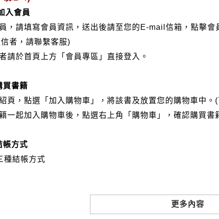
/加入會員
會員，請填寫會員資訊，送出後請至您的E-mail信箱，點擊
證信者，請聯繫客服)
分者請於首頁上方「會員專區」直接登入。
購買書籍
介紹頁，點選「加入購物車」，將該書及放置您的購物車中。(
書籍一起加入購物車後，點選右上角「購物車」，確認購買書
結帳方式
三種結帳方式
VISA、Master Card、JCB）
帳:選擇銀行轉帳時，請填寫您的銀行帳號後五碼，並於三日內
撥: 選擇郵局劃撥時，請於三日內至郵局填寫劃撥單，匯款者
更多內容