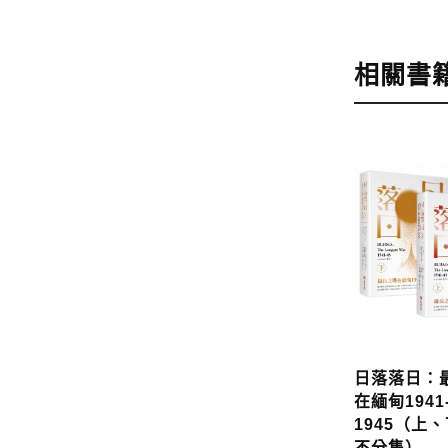
步驟4
完成
訂購完成後
相關書
運費說明:
*國內凡一次
價
，訂購後
*離島及海
問題請洽客
寄送說明:
付款完成後
日落落日：
在緬甸1941
1945（上
不分售）