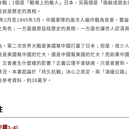
作戰；1個是「戰場上的敵人」日本，另兩個是「偽裝成朋友
這就是歷史的真相。
42年2月至1945年3月，中國軍隊的兩次入緬作戰為背景，
之角色；一方面還原這段歷史的真相，一方面也讓世人認清
為，第二次世界大戰是美國幫中國打贏了日本；但是，很少
底是美國幫中國的忙大，還是中國幫美國的忙大？而如果中
，又會產生什麼樣的影響？正義公理不會缺席，只是會遲到
狀況，本書起論於「持久抗戰」決心之底定，與「滇緬公路」
及參考資料，約28萬字。
註
驟1-4)