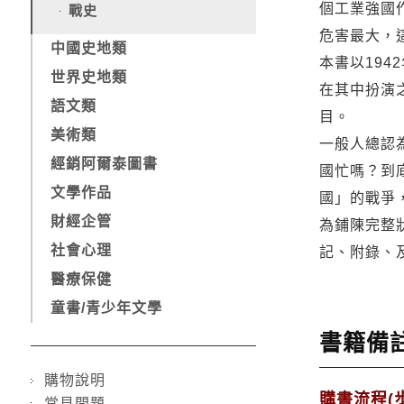
個工業強國
戰史
危害最大，
中國史地類
本書以19
世界史地類
在其中扮演
語文類
目。
美術類
一般人總認
經銷阿爾泰圖書
國忙嗎？到
文學作品
國」的戰爭
財經企管
為鋪陳完整
社會心理
記、附錄、
醫療保健
童書/青少年文學
書籍備
購物說明
購書流程(步
常見問題