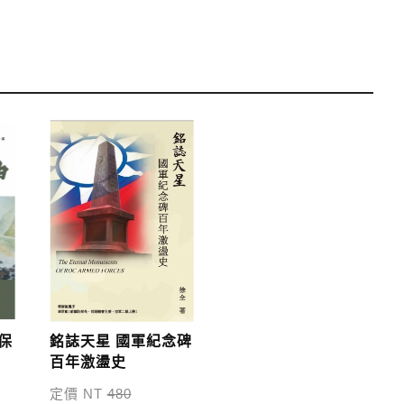
運費；899元以下須自付80元運費。外文書籍將由專人估
單中，請至會員專區查詢
「我的訂單」
並進行付款，如有
保
銘誌天星 國軍紀念碑
百年激盪史
定價 NT
480