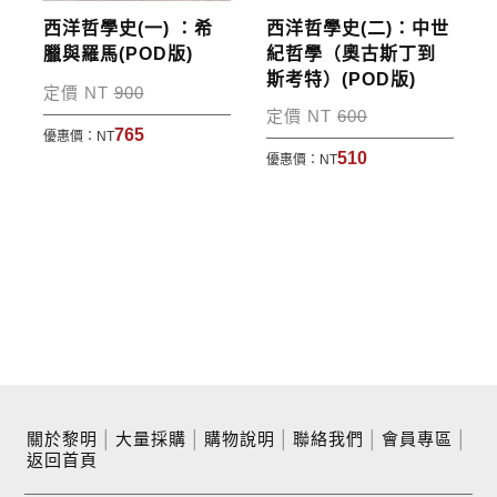
西洋哲學史(一) ：希
西洋哲學史(二)：中世
臘與羅馬(POD版)
紀哲學（奧古斯丁到
斯考特）(POD版)
定價 NT
900
定價 NT
600
765
優惠價：
NT
510
優惠價：
NT
關於黎明
│
大量採購
│
購物說明
│
聯絡我們
│
會員專區
│
返回首頁