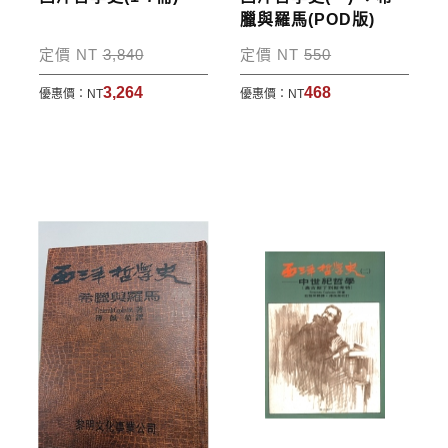
*國內凡一次訂購本公司書籍900元(含)以上，採國內
臘與羅馬(POD版)
包裹運送，一律免運費；899元以下須自付80元運
定價 NT
3,840
定價 NT
550
費。外文書籍將由專人估價
，訂購後48小時內回覆運
3,264
468
優惠價：
NT
優惠價：
NT
費於訂單中。
*離島及海外地區的運費將由專人估價，訂購後48小時
內回覆運費於訂單中，請至會員專區查詢
「我的訂
單」
並進行付款，如有問題請洽客服中心。
寄送說明:
付款完成後，本公司將於七日內以郵寄方式寄送到您
所指定的地點。