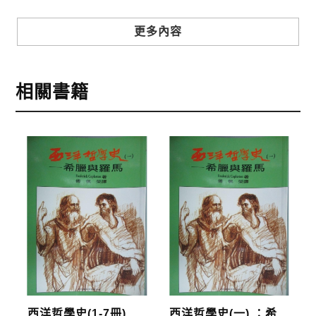
步驟3
選擇結帳方式
更多內容
本網站提供三種結帳方式
1.信用卡付款（VISA、Master Card、JCB）
相關書籍
2.銀行轉帳:選擇銀行轉帳時，請填寫您的銀行帳號後
五碼，並於三日內完成匯款，以利核銷作業。
3.郵局劃撥: 選擇郵局劃撥時，請於三日內至郵局填寫
劃撥單，匯款者大名請填寫跟訂購者大名一致，以利
核銷作業。
步驟4
完成訂購
訂購完成後，可至會員專區查詢「我的訂單」，查詢
訂單處理的狀態。
運費說明:
西洋哲學史(1-7冊)
西洋哲學史(一) ：希