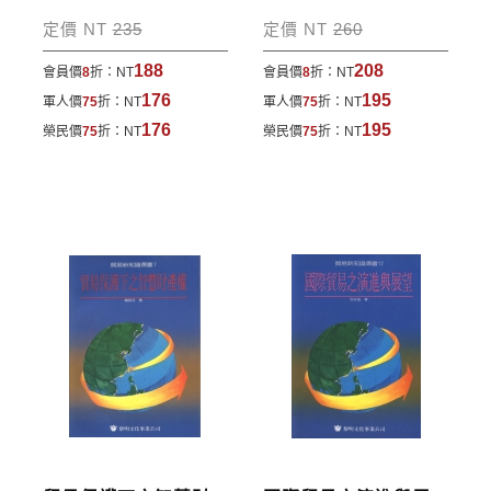
包裹運送，一律免運費；899元以下須自付80元運
定價 NT
235
定價 NT
260
費。外文書籍將由專人估價
，訂購後48小時內回覆運
188
208
會員價
8
折：
NT
會員價
8
折：
NT
費於訂單中。
176
195
軍人價
75
折：
NT
軍人價
75
折：
NT
*離島及海外地區的運費將由專人估價，訂購後48小時
176
195
榮民價
75
折：
NT
榮民價
75
折：
NT
內回覆運費於訂單中，請至會員專區查詢
「我的訂
單」
並進行付款，如有問題請洽客服中心。
寄送說明:
付款完成後，本公司將於七日內以郵寄方式寄送到您
所指定的地點。