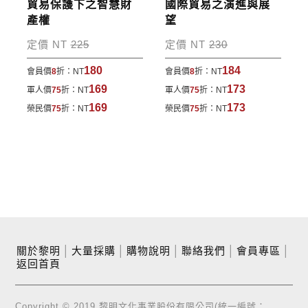
貿易保護下之智慧財
國際貿易之演進與展
產權
望
定價 NT
225
定價 NT
230
180
184
會員價
8
折：
NT
會員價
8
折：
NT
169
173
軍人價
75
折：
NT
軍人價
75
折：
NT
169
173
榮民價
75
折：
NT
榮民價
75
折：
NT
關於黎明
│
大量採購
│
購物說明
│
聯絡我們
│
會員專區
│
返回首頁
Copyright © 2019 黎明文化事業股份有限公司(統一編號：