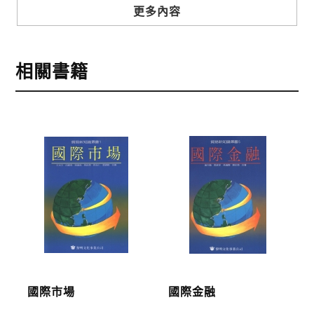
步驟3
選擇結帳方式
更多內容
本網站提供三種結帳方式
1.信用卡付款（VISA、Master Card、JCB）
相關書籍
2.銀行轉帳:選擇銀行轉帳時，請填寫您的銀行帳號後
五碼，並於三日內完成匯款，以利核銷作業。
3.郵局劃撥: 選擇郵局劃撥時，請於三日內至郵局填寫
劃撥單，匯款者大名請填寫跟訂購者大名一致，以利
核銷作業。
步驟4
完成訂購
訂購完成後，可至會員專區查詢「我的訂單」，查詢
訂單處理的狀態。
運費說明:
國際市場
國際金融
*國內凡一次訂購本公司書籍900元(含)以上，採國內