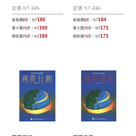
包裹運送，一律免運費；899元以下須自付80元運
定價 NT
225
定價 NT
230
費。外文書籍將由專人估價
，訂購後48小時內回覆運
180
184
會員價
8
折：
NT
會員價
8
折：
NT
費於訂單中。
169
173
軍人價
75
折：
NT
軍人價
75
折：
NT
*離島及海外地區的運費將由專人估價，訂購後48小時
169
173
榮民價
75
折：
NT
榮民價
75
折：
NT
內回覆運費於訂單中，請至會員專區查詢
「我的訂
單」
並進行付款，如有問題請洽客服中心。
寄送說明:
付款完成後，本公司將於七日內以郵寄方式寄送到您
所指定的地點。