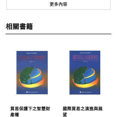
步驟3
選擇結帳方式
更多內容
本網站提供三種結帳方式
1.信用卡付款（VISA、Master Card、JCB）
相關書籍
2.銀行轉帳:選擇銀行轉帳時，請填寫您的銀行帳號後
五碼，並於三日內完成匯款，以利核銷作業。
3.郵局劃撥: 選擇郵局劃撥時，請於三日內至郵局填寫
劃撥單，匯款者大名請填寫跟訂購者大名一致，以利
核銷作業。
步驟4
完成訂購
訂購完成後，可至會員專區查詢「我的訂單」，查詢
訂單處理的狀態。
運費說明:
貿易保護下之智慧財
國際貿易之演進與展
*國內凡一次訂購本公司書籍900元(含)以上，採國內
產權
望