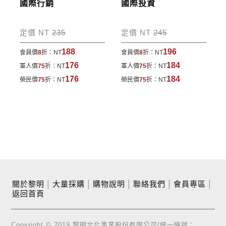
國際行銷
國際投資
定價 NT
235
定價 NT
245
188
196
會員價
8
折：
NT
會員價
8
折：
NT
176
184
軍人價
75
折：
NT
軍人價
75
折：
NT
176
184
榮民價
75
折：
NT
榮民價
75
折：
NT
關於黎明
│
大量採購
│
購物說明
│
聯絡我們
│
會員專區
│
返回首頁
Copyright © 2019 黎明文化事業股份有限公司(統一編號：