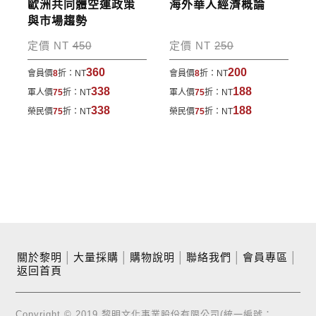
歐洲共同體空運政策
海外華人經濟概論
與市場趨勢
定價 NT
450
定價 NT
250
360
200
會員價
8
折：
NT
會員價
8
折：
NT
338
188
軍人價
75
折：
NT
軍人價
75
折：
NT
338
188
榮民價
75
折：
NT
榮民價
75
折：
NT
關於黎明
│
大量採購
│
購物說明
│
聯絡我們
│
會員專區
│
返回首頁
Copyright © 2019 黎明文化事業股份有限公司(統一編號：