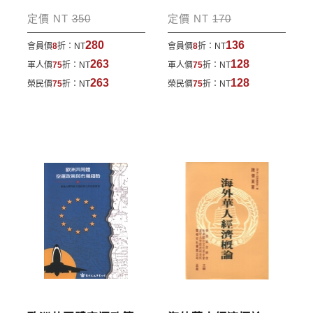
包裹運送，一律免運費；899元以下須自付80元運
定價 NT
350
定價 NT
170
費。外文書籍將由專人估價
，訂購後48小時內回覆運
280
136
會員價
8
折：
NT
會員價
8
折：
NT
費於訂單中。
263
128
軍人價
75
折：
NT
軍人價
75
折：
NT
*離島及海外地區的運費將由專人估價，訂購後48小時
263
128
榮民價
75
折：
NT
榮民價
75
折：
NT
內回覆運費於訂單中，請至會員專區查詢
「我的訂
單」
並進行付款，如有問題請洽客服中心。
寄送說明:
付款完成後，本公司將於七日內以郵寄方式寄送到您
所指定的地點。