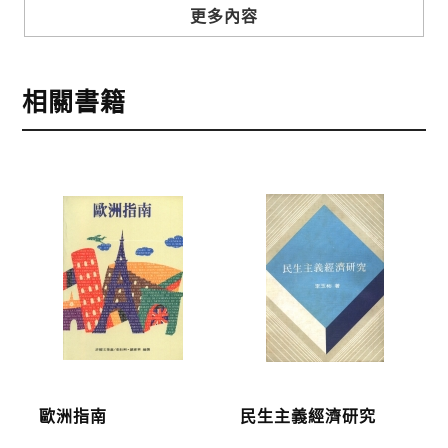
步驟3
選擇結帳方式
更多內容
本網站提供三種結帳方式
1.信用卡付款（VISA、Master Card、JCB）
相關書籍
2.銀行轉帳:選擇銀行轉帳時，請填寫您的銀行帳號後
五碼，並於三日內完成匯款，以利核銷作業。
3.郵局劃撥: 選擇郵局劃撥時，請於三日內至郵局填寫
劃撥單，匯款者大名請填寫跟訂購者大名一致，以利
核銷作業。
步驟4
完成訂購
訂購完成後，可至會員專區查詢「我的訂單」，查詢
訂單處理的狀態。
運費說明:
歐洲指南
民生主義經濟研究
*國內凡一次訂購本公司書籍900元(含)以上，採國內