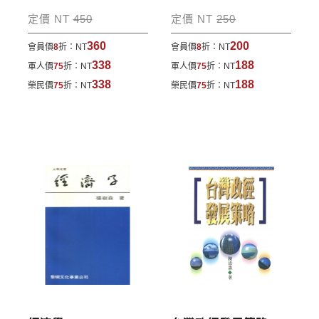
包裹運送，一律免運費；899元以下須自付80元運
定價 NT
450
定價 NT
250
費。外文書籍將由專人估價
，訂購後48小時內回覆運
360
200
會員價
8
折：
NT
會員價
8
折：
NT
費於訂單中。
338
188
軍人價
75
折：
NT
軍人價
75
折：
NT
*離島及海外地區的運費將由專人估價，訂購後48小時
338
188
榮民價
75
折：
NT
榮民價
75
折：
NT
內回覆運費於訂單中，請至會員專區查詢
「我的訂
單」
並進行付款，如有問題請洽客服中心。
寄送說明:
付款完成後，本公司將於七日內以郵寄方式寄送到您
所指定的地點。