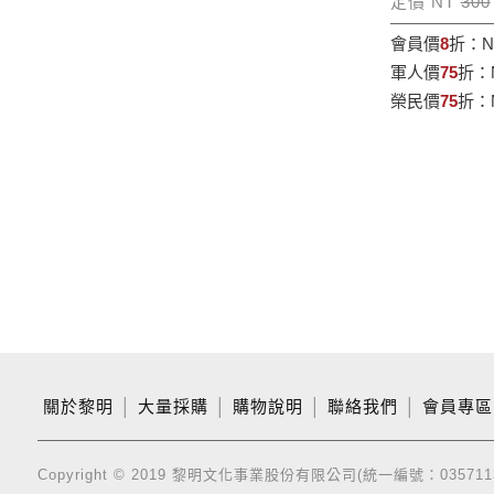
定價 NT
300
會員價
8
折：
N
軍人價
75
折：
榮民價
75
折：
關於黎明
│
大量採購
│
購物說明
│
聯絡我們
│
會員專區
Copyright © 2019 黎明文化事業股份有限公司(統一編號：035711