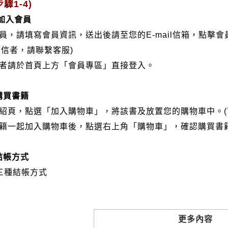
驟1-4)
/加入會員
會員，請填寫會員資訊，送出後請至您的E-mail信箱，點擊
證信者，請聯繫客服)
分者請於首頁上方「會員專區」直接登入。
購買書籍
介紹頁，點選「加入購物車」，將該書及放置您的購物車中。(
書籍一起加入購物車後，點選右上角「購物車」，確認購買書
結帳方式
三種結帳方式
VISA、Master Card、JCB）
帳:選擇銀行轉帳時，請填寫您的銀行帳號後五碼，並於三日內
撥: 選擇郵局劃撥時，請於三日內至郵局填寫劃撥單，匯款者
更多內容