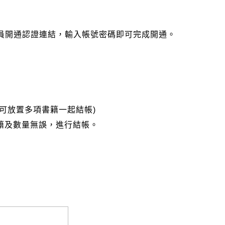
會員開通認證連結，輸入帳號密碼即可完成開通。
可放置多項書籍一起結帳)
籍及數量無誤，進行結帳。
完成匯款，以利核銷作業。
大名請填寫跟訂購者大名一致，以利核銷作業。