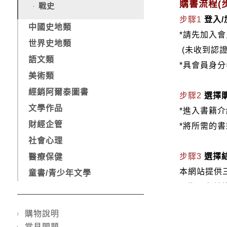
購書流程(步
戰史
步驟1
登入
中國史地類
*請先加入
世界史地類
(未收到認
語文類
*具會員身
美術類
經銷阿爾泰圖書
步驟2
選擇
文學作品
*進入書籍
財經企管
*將所需的
社會心理
步驟3
選擇
醫療保健
本網站提供
童書/青少年文學
1.信用卡付款（
2.銀行轉
購物說明
3.郵局劃
常見問題