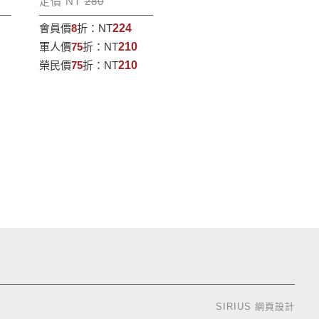
定價 NT
280
會員價
8
折：
NT
224
軍人價
75
折：
NT
210
榮民價
75
折：
NT
210
SIRIUS
網頁設計