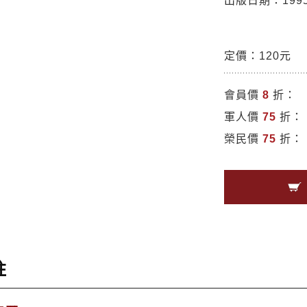
出版日期：1995/
定價：120元
會員價
8
折：
軍人價
75
折：
榮民價
75
折：
註