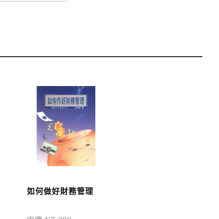
運費；899元以下須自付80元運費。外文書籍將由專人估
單中，請至會員專區查詢
「我的訂單」
並進行付款，如有
如何做好財務管理