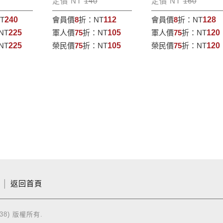
定價 NT
140
定價 NT
160
T
240
會員價
8
折：
NT
112
會員價
8
折：
NT
128
NT
225
軍人價
75
折：
NT
105
軍人價
75
折：
NT
120
NT
225
榮民價
75
折：
NT
105
榮民價
75
折：
NT
120
│
返回首頁
38) 版權所有.