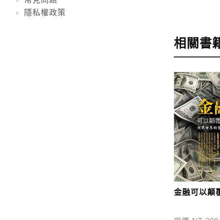
隱私權政策
步驟4
完成
訂購完成後
相關書
運費說明:
*國內凡一次
價
，訂購後
*離島及海
問題請洽客
寄送說明:
付款完成後
金融可以顛