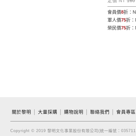
定價 NT
160
會員價
8
折：
N
軍人價
75
折：
榮民價
75
折：
關於黎明
│
大量採購
│
購物說明
│
聯絡我們
│
會員專區
Copyright © 2019 黎明文化事業股份有限公司(統一編號：035711