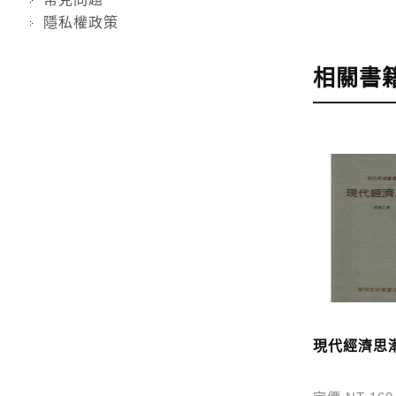
隱私權政策
步驟4
完成
訂購完成後
相關書
運費說明:
*國內凡一次
價
，訂購後
*離島及海
問題請洽客
寄送說明:
付款完成後
現代經濟思