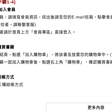
驟1-4)
/加入會員
會員，請填寫會員資訊，送出後請至您的E-mail信箱，點擊
證信者，請聯繫客服)
分者請於首頁上方「會員專區」直接登入。
購買書籍
介紹頁，點選「加入購物車」，將該書及放置您的購物車中。(
書籍一起加入購物車後，點選右上角「購物車」，確認購買書
結帳方式
三種結帳方式
VISA、Master Card、JCB）
帳:選擇銀行轉帳時，請填寫您的銀行帳號後五碼，並於三日內
撥: 選擇郵局劃撥時，請於三日內至郵局填寫劃撥單，匯款者
更多內容