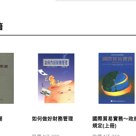
訂購
，可至會員專區查詢「我的訂單」，查詢訂單處理的狀態。
籍
訂購本公司書籍900元(含)以上，採國內包裹運送，一律免
48小時內回覆運費於訂單中。
外地區的運費將由專人估價，訂購後48小時內回覆運費於訂
服中心。
，本公司將於七日內以郵寄方式寄送到您所指定的地點。
潮
如何做好財務管理
國際貿易實務～政
規定(上冊)