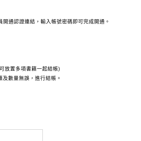
會員開通認證連結，輸入帳號密碼即可完成開通。
可放置多項書籍一起結帳)
籍及數量無誤，進行結帳。
完成匯款，以利核銷作業。
大名請填寫跟訂購者大名一致，以利核銷作業。