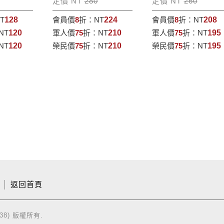
定價 NT
280
定價 NT
260
T
128
會員價
8
折：
NT
224
會員價
8
折：
NT
208
NT
120
軍人價
75
折：
NT
210
軍人價
75
折：
NT
195
NT
120
榮民價
75
折：
NT
210
榮民價
75
折：
NT
195
│
返回首頁
38) 版權所有.