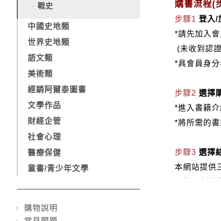
購書流程(步
戰史
步驟1
登入
中國史地類
*請先加入
世界史地類
(未收到認
語文類
*具會員身
美術類
經銷阿爾泰圖書
步驟2
選擇
文學作品
*進入書籍
財經企管
*將所需的
社會心理
步驟3
選擇
醫療保健
本網站提供
童書/青少年文學
1.信用卡付款（
2.銀行轉
購物說明
3.郵局劃
常見問題