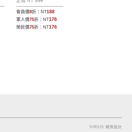
定價 NT
235
會員價
8
折：
NT
188
軍人價
75
折：
NT
176
榮民價
75
折：
NT
176
SIRIUS
網頁設計