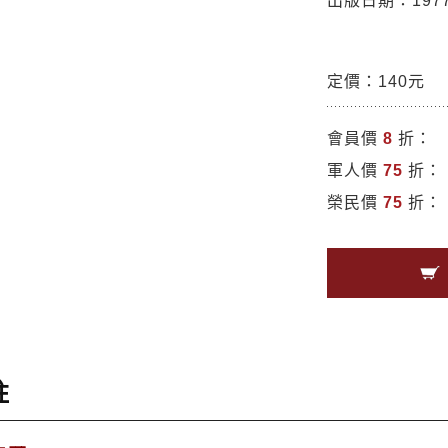
出版日期：1977/
定價：140元
會員價
8
折：
軍人價
75
折：
榮民價
75
折：
註