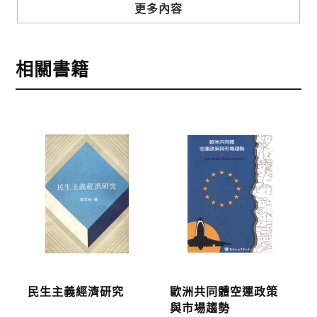
步驟3
選擇結帳方式
更多內容
本網站提供三種結帳方式
1.信用卡付款（VISA、Master Card、JCB）
相關書籍
2.銀行轉帳:選擇銀行轉帳時，請填寫您的銀行帳號後
五碼，並於三日內完成匯款，以利核銷作業。
3.郵局劃撥: 選擇郵局劃撥時，請於三日內至郵局填寫
劃撥單，匯款者大名請填寫跟訂購者大名一致，以利
核銷作業。
步驟4
完成訂購
訂購完成後，可至會員專區查詢「我的訂單」，查詢
訂單處理的狀態。
運費說明:
民生主義經濟研究
歐洲共同體空運政策
*國內凡一次訂購本公司書籍900元(含)以上，採國內
與市場趨勢