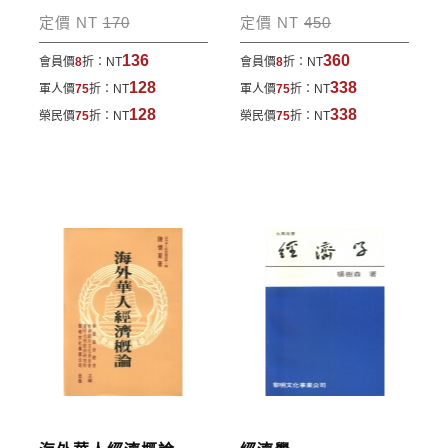
包裹運送，一律免運費；899元以下須自付80元運
定價 NT
170
定價 NT
450
費。外文書籍將由專人估價
，訂購後48小時內回覆運
136
360
會員價
8
折：
NT
會員價
8
折：
NT
費於訂單中。
128
338
軍人價
75
折：
NT
軍人價
75
折：
NT
*離島及海外地區的運費將由專人估價，訂購後48小時
128
338
榮民價
75
折：
NT
榮民價
75
折：
NT
內回覆運費於訂單中，請至會員專區查詢
「我的訂
單」
並進行付款，如有問題請洽客服中心。
寄送說明:
付款完成後，本公司將於七日內以郵寄方式寄送到您
所指定的地點。