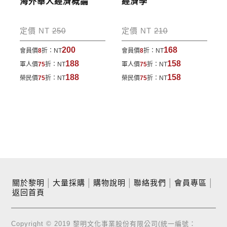
海外華人經濟概論
經濟學
定價 NT
250
定價 NT
210
200
168
會員價
8
折：
NT
會員價
8
折：
NT
188
158
軍人價
75
折：
NT
軍人價
75
折：
NT
188
158
榮民價
75
折：
NT
榮民價
75
折：
NT
關於黎明
│
大量採購
│
購物說明
│
聯絡我們
│
會員專區
│
返回首頁
Copyright © 2019 黎明文化事業股份有限公司(統一編號：