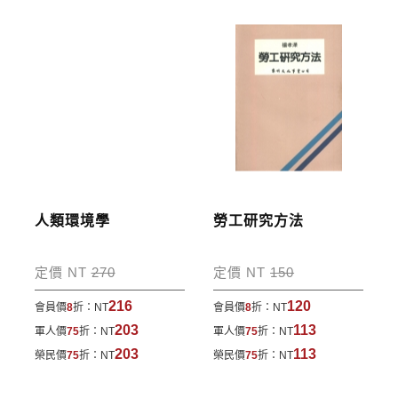
劃撥單，匯款者大名請填寫跟訂購者大名一致，以利
核銷作業。
步驟4
完成訂購
訂購完成後，可至會員專區查詢「我的訂單」，查詢
訂單處理的狀態。
運費說明:
人類環境學
勞工研究方法
*國內凡一次訂購本公司書籍900元(含)以上，採國內
包裹運送，一律免運費；899元以下須自付80元運
定價 NT
270
定價 NT
150
費。外文書籍將由專人估價
，訂購後48小時內回覆運
216
120
會員價
8
折：
NT
會員價
8
折：
NT
費於訂單中。
203
113
軍人價
75
折：
NT
軍人價
75
折：
NT
*離島及海外地區的運費將由專人估價，訂購後48小時
203
113
榮民價
75
折：
NT
榮民價
75
折：
NT
內回覆運費於訂單中，請至會員專區查詢
「我的訂
單」
並進行付款，如有問題請洽客服中心。