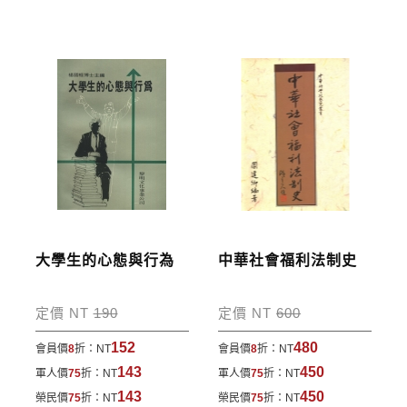
寄送說明:
付款完成後，本公司將於七日內以郵寄方式寄送到您
所指定的地點。
大學生的心態與行為
中華社會福利法制史
定價 NT
190
定價 NT
600
152
480
會員價
8
折：
NT
會員價
8
折：
NT
143
450
軍人價
75
折：
NT
軍人價
75
折：
NT
143
450
榮民價
75
折：
NT
榮民價
75
折：
NT