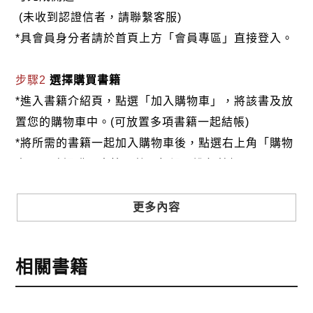
(未收到認證信者，請聯繫客服)
*具會員身分者請於首頁上方「會員專區」直接登入。
步驟2
選擇購買書籍
*進入書籍介紹頁，點選「加入購物車」，將該書及放
置您的購物車中。(可放置多項書籍一起結帳)
*將所需的書籍一起加入購物車後，點選右上角「購物
車」，確認購買書籍及數量無誤，進行結帳。
步驟3
選擇結帳方式
更多內容
本網站提供三種結帳方式
1.信用卡付款（VISA、Master Card、JCB）
相關書籍
2.銀行轉帳:選擇銀行轉帳時，請填寫您的銀行帳號後
五碼，並於三日內完成匯款，以利核銷作業。
3.郵局劃撥: 選擇郵局劃撥時，請於三日內至郵局填寫