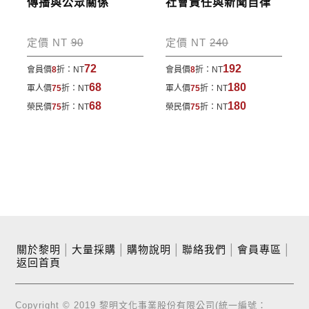
傳播與公眾關係
社會責任與新聞自律
定價 NT
90
定價 NT
240
72
192
會員價
8
折：
NT
會員價
8
折：
NT
68
180
軍人價
75
折：
NT
軍人價
75
折：
NT
68
180
榮民價
75
折：
NT
榮民價
75
折：
NT
關於黎明
│
大量採購
│
購物說明
│
聯絡我們
│
會員專區
│
返回首頁
Copyright © 2019 黎明文化事業股份有限公司(統一編號：