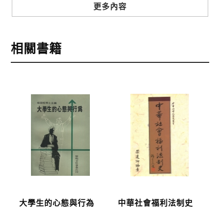
步驟3
選擇結帳方式
更多內容
本網站提供三種結帳方式
1.信用卡付款（VISA、Master Card、JCB）
相關書籍
2.銀行轉帳:選擇銀行轉帳時，請填寫您的銀行帳號後
五碼，並於三日內完成匯款，以利核銷作業。
3.郵局劃撥: 選擇郵局劃撥時，請於三日內至郵局填寫
劃撥單，匯款者大名請填寫跟訂購者大名一致，以利
核銷作業。
步驟4
完成訂購
訂購完成後，可至會員專區查詢「我的訂單」，查詢
訂單處理的狀態。
運費說明:
大學生的心態與行為
中華社會福利法制史
*國內凡一次訂購本公司書籍900元(含)以上，採國內