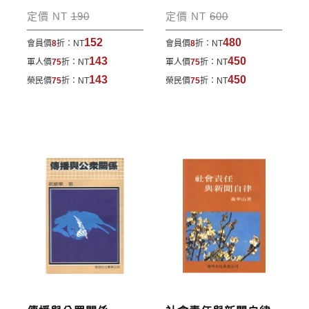
包裹運送，一律免運費；899元以下須自付80元運
定價 NT
190
定價 NT
600
費。外文書籍將由專人估價
，訂購後48小時內回覆運
152
480
會員價
8
折：
NT
會員價
8
折：
NT
費於訂單中。
143
450
軍人價
75
折：
NT
軍人價
75
折：
NT
*離島及海外地區的運費將由專人估價，訂購後48小時
143
450
榮民價
75
折：
NT
榮民價
75
折：
NT
內回覆運費於訂單中，請至會員專區查詢
「我的訂
單」
並進行付款，如有問題請洽客服中心。
寄送說明:
付款完成後，本公司將於七日內以郵寄方式寄送到您
所指定的地點。