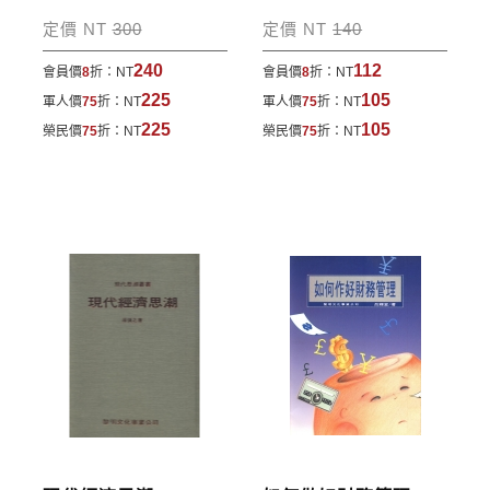
包裹運送，一律免運費；899元以下須自付80元運
定價 NT
300
定價 NT
140
費。外文書籍將由專人估價
，訂購後48小時內回覆運
240
112
會員價
8
折：
NT
會員價
8
折：
NT
費於訂單中。
225
105
軍人價
75
折：
NT
軍人價
75
折：
NT
*離島及海外地區的運費將由專人估價，訂購後48小時
225
105
榮民價
75
折：
NT
榮民價
75
折：
NT
內回覆運費於訂單中，請至會員專區查詢
「我的訂
單」
並進行付款，如有問題請洽客服中心。
寄送說明:
付款完成後，本公司將於七日內以郵寄方式寄送到您
所指定的地點。