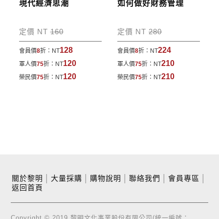
現代經濟思潮
如何做好財務管理
定價 NT
160
定價 NT
280
128
224
會員價
8
折：
NT
會員價
8
折：
NT
120
210
軍人價
75
折：
NT
軍人價
75
折：
NT
120
210
榮民價
75
折：
NT
榮民價
75
折：
NT
關於黎明
│
大量採購
│
購物說明
│
聯絡我們
│
會員專區
│
返回首頁
Copyright © 2019 黎明文化事業股份有限公司(統一編號：