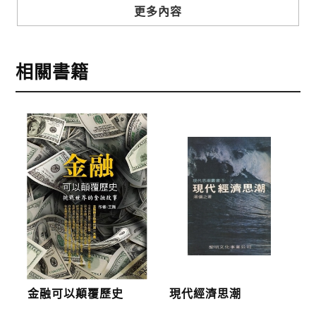
步驟3
選擇結帳方式
更多內容
本網站提供三種結帳方式
1.信用卡付款（VISA、Master Card、JCB）
相關書籍
2.銀行轉帳:選擇銀行轉帳時，請填寫您的銀行帳號後
五碼，並於三日內完成匯款，以利核銷作業。
3.郵局劃撥: 選擇郵局劃撥時，請於三日內至郵局填寫
劃撥單，匯款者大名請填寫跟訂購者大名一致，以利
核銷作業。
步驟4
完成訂購
訂購完成後，可至會員專區查詢「我的訂單」，查詢
訂單處理的狀態。
運費說明:
金融可以顛覆歷史
現代經濟思潮
*國內凡一次訂購本公司書籍900元(含)以上，採國內