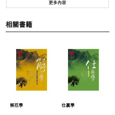
步驟3
選擇結帳方式
更多內容
本網站提供三種結帳方式
1.信用卡付款（VISA、Master Card、JCB）
相關書籍
2.銀行轉帳:選擇銀行轉帳時，請填寫您的銀行帳號後
五碼，並於三日內完成匯款，以利核銷作業。
3.郵局劃撥: 選擇郵局劃撥時，請於三日內至郵局填寫
劃撥單，匯款者大名請填寫跟訂購者大名一致，以利
核銷作業。
步驟4
完成訂購
訂購完成後，可至會員專區查詢「我的訂單」，查詢
訂單處理的狀態。
運費說明:
解厄學
仕贏學
*國內凡一次訂購本公司書籍900元(含)以上，採國內