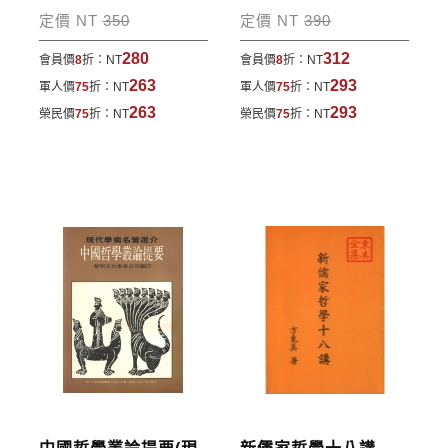
包裹運送，一律免運費；899元以下須自付80元運
定價 NT
350
定價 NT
390
費。外文書籍將由專人估價
，訂購後48小時內回覆運
280
312
會員價
8
折：
NT
會員價
8
折：
NT
費於訂單中。
263
293
軍人價
75
折：
NT
軍人價
75
折：
NT
*離島及海外地區的運費將由專人估價，訂購後48小時
263
293
榮民價
75
折：
NT
榮民價
75
折：
NT
內回覆運費於訂單中，請至會員專區查詢
「我的訂
單」
並進行付款，如有問題請洽客服中心。
寄送說明:
付款完成後，本公司將於七日內以郵寄方式寄送到您
所指定的地點。