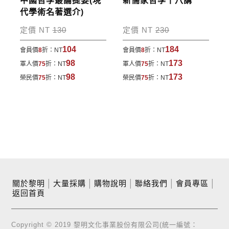
中國哲學叢論提要(現
新儒家哲學十八講
代學術名著選介)
定價 NT
130
定價 NT
230
104
184
會員價
8
折：
NT
會員價
8
折：
NT
98
173
軍人價
75
折：
NT
軍人價
75
折：
NT
98
173
榮民價
75
折：
NT
榮民價
75
折：
NT
關於黎明
│
大量採購
│
購物說明
│
聯絡我們
│
會員專區
│
返回首頁
Copyright © 2019 黎明文化事業股份有限公司(統一編號：