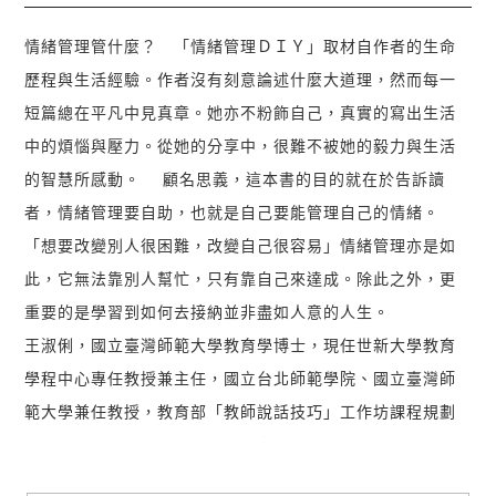
情緒管理管什麼？ 「情緒管理ＤＩＹ」取材自作者的生命
歷程與生活經驗。作者沒有刻意論述什麼大道理，然而每一
短篇總在平凡中見真章。她亦不粉飾自己，真實的寫出生活
中的煩惱與壓力。從她的分享中，很難不被她的毅力與生活
的智慧所感動。 顧名思義，這本書的目的就在於告訴讀
者，情緒管理要自助，也就是自己要能管理自己的情緒。
「想要改變別人很困難，改變自己很容易」情緒管理亦是如
此，它無法靠別人幫忙，只有靠自己來達成。除此之外，更
重要的是學習到如何去接納並非盡如人意的人生。
王淑俐，國立臺灣師範大學教育學博士，現任世新大學教育
學程中心專任教授兼主任，國立台北師範學院、國立臺灣師
範大學兼任教授，教育部「教師說話技巧」工作坊課程規劃
人，及中華民國演說藝術學會榮譽顧問。 其專長為情緒管
理、心理輔導、時間管理、語言表達、教學技巧與視導、師