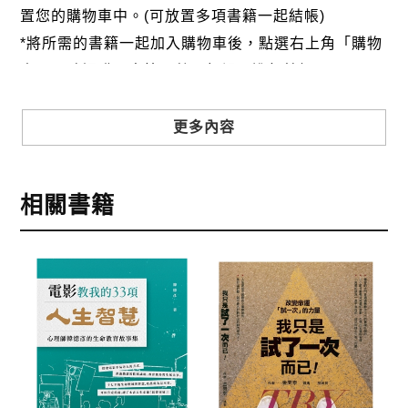
置您的購物車中。(可放置多項書籍一起結帳)
*將所需的書籍一起加入購物車後，點選右上角「購物
車」，確認購買書籍及數量無誤，進行結帳。
步驟3
選擇結帳方式
更多內容
本網站提供三種結帳方式
1.信用卡付款（VISA、Master Card、JCB）
相關書籍
2.銀行轉帳:選擇銀行轉帳時，請填寫您的銀行帳號後
五碼，並於三日內完成匯款，以利核銷作業。
3.郵局劃撥: 選擇郵局劃撥時，請於三日內至郵局填寫
劃撥單，匯款者大名請填寫跟訂購者大名一致，以利
核銷作業。
步驟4
完成訂購
訂購完成後，可至會員專區查詢「我的訂單」，查詢