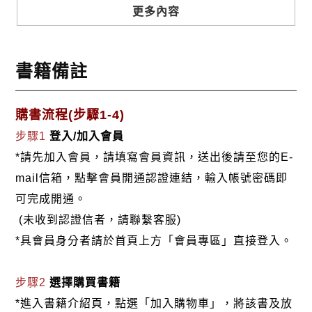
生溝通及單親問題。目前著有《我可以教得更精彩》、《有
更多內容
話好說──邁向圓融的人際溝通》、《領袖可養成──領導語
言的藝術與智慧》.....等二十餘本書。
書籍備註
購書流程(步驟1-4)
步驟1
登入/加入會員
*請先加入會員，請填寫會員資訊，送出後請至您的E-
mail信箱，點擊會員開通認證連結，輸入帳號密碼即
可完成開通。
(未收到認證信者，請聯繫客服)
*具會員身分者請於首頁上方「會員專區」直接登入。
步驟2
選擇購買書籍
*進入書籍介紹頁，點選「加入購物車」，將該書及放