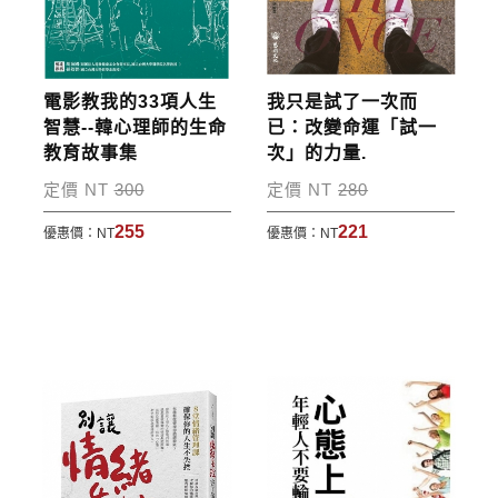
訂單處理的狀態。
運費說明:
電影教我的33項人生
我只是試了一次而
*國內凡一次訂購本公司書籍900元(含)以上，採國內
智慧--韓心理師的生命
已：改變命運「試一
教育故事集
次」的力量.
包裹運送，一律免運費；899元以下須自付80元運
費。外文書籍將由專人估價
，訂購後48小時內回覆運
定價 NT
300
定價 NT
280
費於訂單中。
255
221
優惠價：
NT
優惠價：
NT
*離島及海外地區的運費將由專人估價，訂購後48小時
內回覆運費於訂單中，請至會員專區查詢
「我的訂
單」
並進行付款，如有問題請洽客服中心。
寄送說明:
付款完成後，本公司將於七日內以郵寄方式寄送到您
所指定的地點。