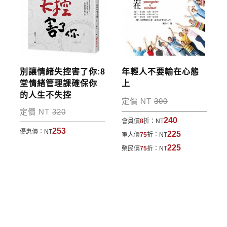
別讓情緒失控害了你:8
年輕人不要輸在心態
堂情緒管理課確保你
上
的人生不失控
定價 NT
300
定價 NT
320
240
會員價
8
折：
NT
253
優惠價：
NT
225
軍人價
75
折：
NT
225
榮民價
75
折：
NT