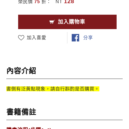
128
榮民價
75
折：
NT
加入購物車
加入喜愛
分享
內容介紹
書側有泛黃點現象，請自行斟酌是否購買。
書籍備註