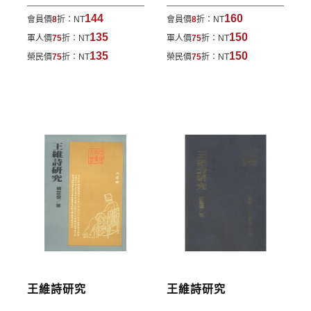
費。外文書籍將由專人估價
，訂購後48小時內回覆運
144
160
會員價
8
折：
NT
會員價
8
折：
NT
費於訂單中。
135
150
軍人價
75
折：
NT
軍人價
75
折：
NT
*離島及海外地區的運費將由專人估價，訂購後48小時
135
150
榮民價
75
折：
NT
榮民價
75
折：
NT
內回覆運費於訂單中，請至會員專區查詢
「我的訂
單」
並進行付款，如有問題請洽客服中心。
寄送說明:
付款完成後，本公司將於七日內以郵寄方式寄送到您
所指定的地點。
王維詩研究
王維詩研究