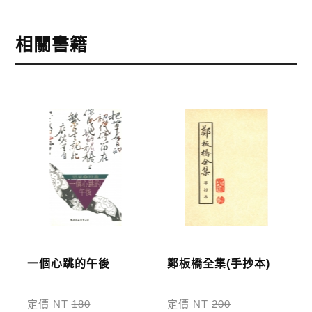
本網站提供三種結帳方式
1.信用卡付款（VISA、Master Card、JCB）
相關書籍
2.銀行轉帳:選擇銀行轉帳時，請填寫您的銀行帳號後
五碼，並於三日內完成匯款，以利核銷作業。
3.郵局劃撥: 選擇郵局劃撥時，請於三日內至郵局填寫
劃撥單，匯款者大名請填寫跟訂購者大名一致，以利
核銷作業。
步驟4
完成訂購
訂購完成後，可至會員專區查詢「我的訂單」，查詢
訂單處理的狀態。
運費說明:
一個心跳的午後
鄭板橋全集(手抄本)
*國內凡一次訂購本公司書籍900元(含)以上，採國內
包裹運送，一律免運費；899元以下須自付80元運
定價 NT
180
定價 NT
200