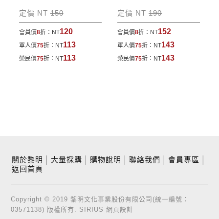
定價 NT
150
定價 NT
190
120
152
會員價
8
折：
NT
會員價
8
折：
NT
113
143
軍人價
75
折：
NT
軍人價
75
折：
NT
113
143
榮民價
75
折：
NT
榮民價
75
折：
NT
關於黎明
│
大量採購
│
購物說明
│
聯絡我們
│
會員專區
│
返回首頁
Copyright © 2019 黎明文化事業股份有限公司(統一編號：
03571138) 版權所有.
SIRIUS
網頁設計