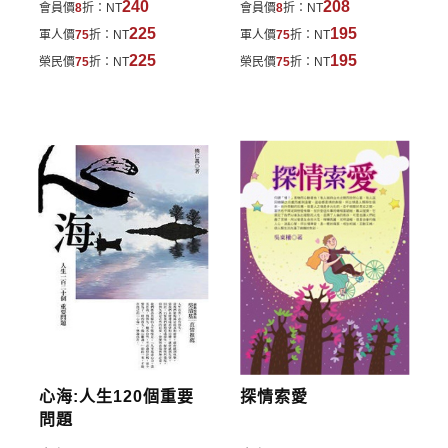
240
208
會員價
8
折：
NT
會員價
8
折：
NT
費於訂單中。
225
195
軍人價
75
折：
NT
軍人價
75
折：
NT
*離島及海外地區的運費將由專人估價，訂購後48小時
225
195
榮民價
75
折：
NT
榮民價
75
折：
NT
內回覆運費於訂單中，請至會員專區查詢
「我的訂
單」
並進行付款，如有問題請洽客服中心。
寄送說明:
付款完成後，本公司將於七日內以郵寄方式寄送到您
所指定的地點。
心海:人生120個重要
探情索愛
問題