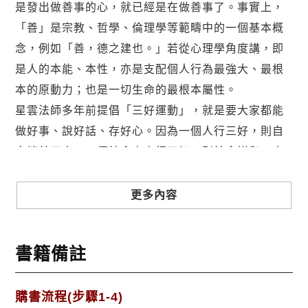
是發出做善事的心，就已經是在做善事了。事實上，
「善」是宗教、哲學、倫理學等範疇中的一個基本概
念，例如「善，德之建也。」若從心理學角度講，即
是人的本能、本性，亦是支配個人行為最強大、最根
本的原動力；也是一切生命的最根本屬性。
星雲法師多年前提倡「三好運動」，就是要大家都能
做好事、說好話、存好心。因為一個人行三好，則自
身端莊正直；一個社會人人行三好，則社會祥和，人
間可愛。如童子軍規律第三條中所指出，「盡己之
力，扶助他人，每日至少行一善事，不受酬，不居
更多內容
功。」其中「日行一善」，指的就是舉手之勞，開口
之便，只要對他人有利有益，皆可曰「善」。因此，
書籍備註
我們在日常生活中可以行善的途徑，凡只要心存善
念，本乎良知，無論是捐財物、出勞力、動口舌、花
精神、使人情、去私慾、斷惡習等等，都可以說是
購書流程(步驟1-4)