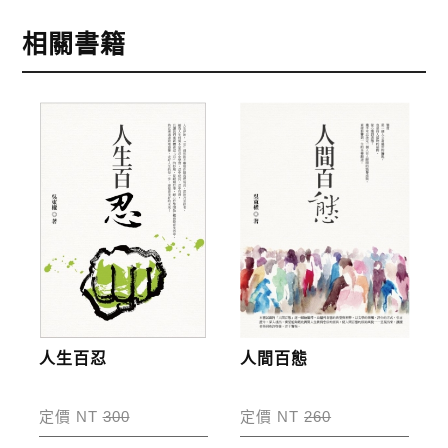
回報一直在為我們奉獻的人。因此，他將其個人豐富
1.信用卡付款（VISA、Master Card、JCB）
相關書籍
的生活經驗與待人處事的態度，藉由一百則小故事輔
2.銀行轉帳:選擇銀行轉帳時，請填寫您的銀行帳號後
以經典史籍，透過文字的表述，以一百篇、每篇一千
五碼，並於三日內完成匯款，以利核銷作業。
三百字左右，篇篇各自獨立，將做人的態度、忍耐、
3.郵局劃撥: 選擇郵局劃撥時，請於三日內至郵局填寫
善行，分別叙述。他認為，「善」的落實，最重要在
劃撥單，匯款者大名請填寫跟訂購者大名一致，以利
「人」。
核銷作業。
步驟4
完成訂購
訂購完成後，可至會員專區查詢「我的訂單」，查詢
訂單處理的狀態。
運費說明:
人生百忍
人間百態
*國內凡一次訂購本公司書籍900元(含)以上，採國內
包裹運送，一律免運費；899元以下須自付80元運
定價 NT
300
定價 NT
260
費。外文書籍將由專人估價
，訂購後48小時內回覆運