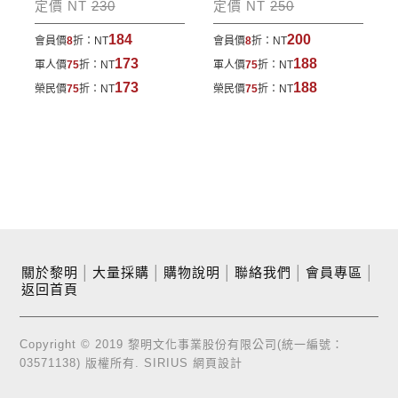
定價 NT
230
定價 NT
250
184
200
會員價
8
折：
NT
會員價
8
折：
NT
173
188
軍人價
75
折：
NT
軍人價
75
折：
NT
173
188
榮民價
75
折：
NT
榮民價
75
折：
NT
關於黎明
│
大量採購
│
購物說明
│
聯絡我們
│
會員專區
│
返回首頁
Copyright © 2019 黎明文化事業股份有限公司(統一編號：
03571138) 版權所有.
SIRIUS
網頁設計