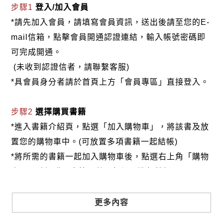
「行善」。
步驟1
登入/加入會員
誠如明代袁黃在《了凡四訓》中所言，行善妙方計有
*請先加入會員，請填寫會員資訊，送出後請至您的E-
十味，那就是與人為善、敬愛存心、成人之美、勸人
mail信箱，點擊會員開通認證連結，輸入帳號密碼即
為善、救人危急、興建大利、捨財作福、護持正法、
可完成開通。
敬重尊長、愛惜物命。以上這十善，範圍遼闊，涵蓋
(未收到認證信者，請聯繫客服)
甚廣，籠統概括，只要心存善念，發揮本性，不論甚
*具會員身分者請於首頁上方「會員專區」直接登入。
麽人，都可能做到其中的一些善事。此外，宗教界講
「諸惡莫作，眾善奉行」，目的是教人要「去惡行
步驟2
選擇購買書籍
善」，所以我們在世間做人，總要有些「善行」。人
*進入書籍介紹頁，點選「加入購物車」，將該書及放
性百善這本書，主要即在勸人行善，哪怕是一句短短
置您的購物車中。(可放置多項書籍一起結帳)
的好話，或是一件小小的好事，它都能對社會產生巨
*將所需的書籍一起加入購物車後，點選右上角「購物
大的影響。
車」，確認購買書籍及數量無誤，進行結帳。
是以，作者吳東權老師希望大家都能「行善」，因為
要創造一個溫馨的社會，需要大家學會「行善」，用
步驟3
選擇結帳方式
更多內容
行善的心去感動真正為我們付出的人，用真摯的感情
本網站提供三種結帳方式