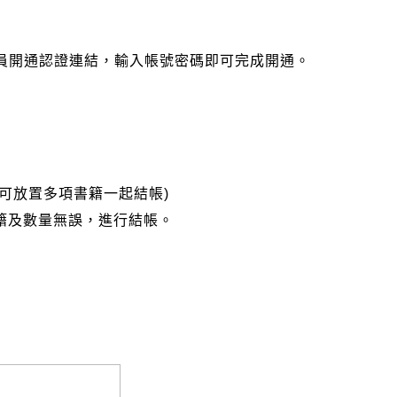
會員開通認證連結，輸入帳號密碼即可完成開通。
可放置多項書籍一起結帳)
籍及數量無誤，進行結帳。
完成匯款，以利核銷作業。
大名請填寫跟訂購者大名一致，以利核銷作業。