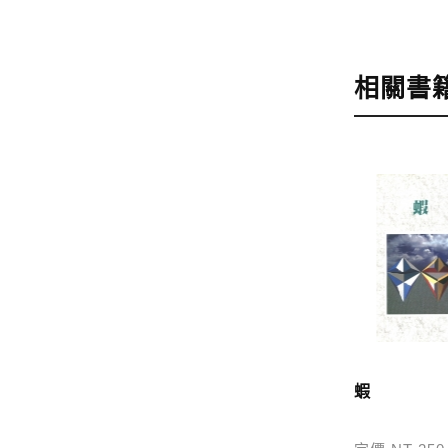
步驟4
完成
訂購完成後
相關書
運費說明:
*國內凡一次
價
，訂購後
*離島及海
問題請洽客
寄送說明:
付款完成後
蝦