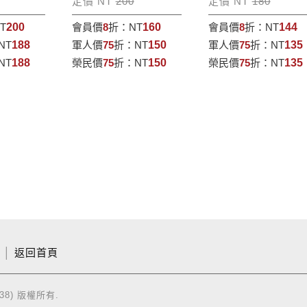
定價 NT
200
定價 NT
180
T
200
會員價
8
折：
NT
160
會員價
8
折：
NT
144
NT
188
軍人價
75
折：
NT
150
軍人價
75
折：
NT
135
NT
188
榮民價
75
折：
NT
150
榮民價
75
折：
NT
135
│
返回首頁
38) 版權所有.