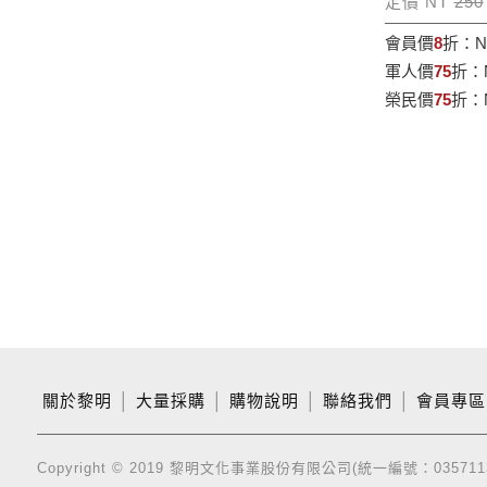
定價 NT
250
會員價
8
折：
N
軍人價
75
折：
榮民價
75
折：
關於黎明
│
大量採購
│
購物說明
│
聯絡我們
│
會員專區
Copyright © 2019 黎明文化事業股份有限公司(統一編號：035711