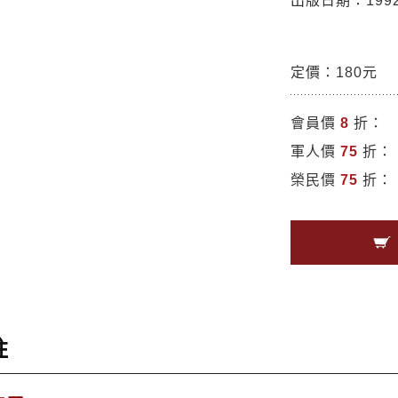
出版日期：1992/
定價：180元
會員價
8
折：
軍人價
75
折：
榮民價
75
折：
註