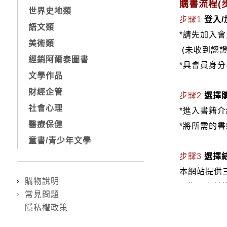
購書流程(步
世界史地類
步驟1
登入
語文類
*請先加入
美術類
(未收到認
經銷阿爾泰圖書
*具會員身
文學作品
財經企管
步驟2
選擇
社會心理
*進入書籍
醫療保健
*將所需的
童書/青少年文學
步驟3
選擇
本網站提供
購物說明
1.信用卡付款（
常見問題
2.銀行轉
隱私權政策
3.郵局劃