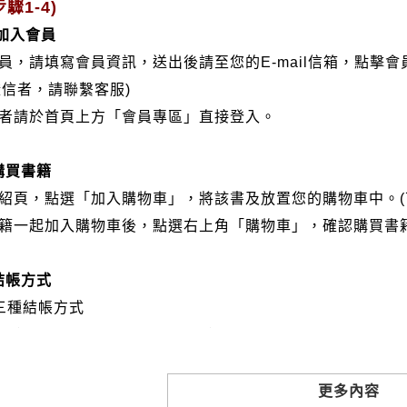
驟1-4)
/加入會員
會員，請填寫會員資訊，送出後請至您的E-mail信箱，點擊
證信者，請聯繫客服)
分者請於首頁上方「會員專區」直接登入。
購買書籍
介紹頁，點選「加入購物車」，將該書及放置您的購物車中。(
書籍一起加入購物車後，點選右上角「購物車」，確認購買書
結帳方式
三種結帳方式
VISA、Master Card、JCB）
帳:選擇銀行轉帳時，請填寫您的銀行帳號後五碼，並於三日內
撥: 選擇郵局劃撥時，請於三日內至郵局填寫劃撥單，匯款者
更多內容