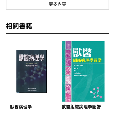
步驟3
選擇結帳方式
更多內容
本網站提供三種結帳方式
1.信用卡付款（VISA、Master Card、JCB）
相關書籍
2.銀行轉帳:選擇銀行轉帳時，請填寫您的銀行帳號後
五碼，並於三日內完成匯款，以利核銷作業。
3.郵局劃撥: 選擇郵局劃撥時，請於三日內至郵局填寫
劃撥單，匯款者大名請填寫跟訂購者大名一致，以利
核銷作業。
步驟4
完成訂購
訂購完成後，可至會員專區查詢「我的訂單」，查詢
訂單處理的狀態。
運費說明:
獸醫病理學
獸醫組織病理學圖譜
*國內凡一次訂購本公司書籍900元(含)以上，採國內