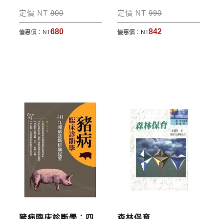
包裹運送，一律免運費；899元以下須自付80元運
定價 NT
800
定價 NT
990
費。外文書籍將由專人估價
，訂購後48小時內回覆運
680
842
優惠價：
NT
優惠價：
NT
費於訂單中。
*離島及海外地區的運費將由專人估價，訂購後48小時
內回覆運費於訂單中，請至會員專區查詢
「我的訂
單」
並進行付款，如有問題請洽客服中心。
寄送說明:
付款完成後，本公司將於七日內以郵寄方式寄送到您
所指定的地點。
豬病臨床診斷學：四
森林保育