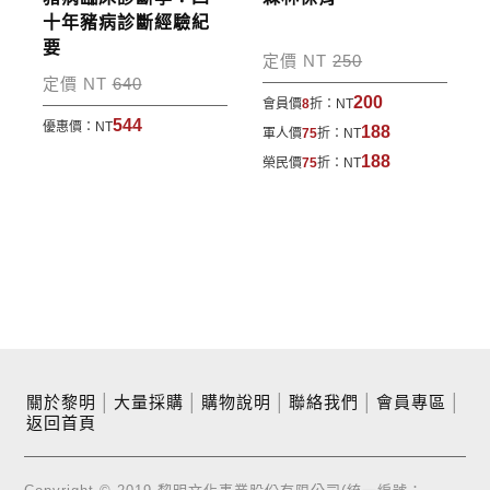
十年豬病診斷經驗紀
要
定價 NT
250
定價 NT
640
200
會員價
8
折：
NT
544
優惠價：
NT
188
軍人價
75
折：
NT
188
榮民價
75
折：
NT
關於黎明
│
大量採購
│
購物說明
│
聯絡我們
│
會員專區
│
返回首頁