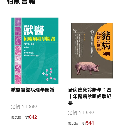
相關書籍
2.銀行轉帳:選擇銀行轉帳時，請填寫您的銀行帳號後
五碼，並於三日內完成匯款，以利核銷作業。
3.郵局劃撥: 選擇郵局劃撥時，請於三日內至郵局填寫
劃撥單，匯款者大名請填寫跟訂購者大名一致，以利
核銷作業。
步驟4
完成訂購
訂購完成後，可至會員專區查詢「我的訂單」，查詢
訂單處理的狀態。
運費說明:
獸醫組織病理學圖譜
豬病臨床診斷學：四
*國內凡一次訂購本公司書籍900元(含)以上，採國內
十年豬病診斷經驗紀
要
包裹運送，一律免運費；899元以下須自付80元運
定價 NT
990
費。外文書籍將由專人估價
，訂購後48小時內回覆運
定價 NT
640
842
優惠價：
NT
費於訂單中。
544
優惠價：
NT