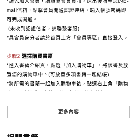
*請先加入會員，請填寫會員資訊，送出後請至您的E-
mail信箱，點擊會員開通認證連結，輸入帳號密碼即
可完成開通。
(未收到認證信者，請聯繫客服)
*具會員身分者請於首頁上方「會員專區」直接登入。
步驟2
選擇購買書籍
*進入書籍介紹頁，點選「加入購物車」，將該書及放
置您的購物車中。(可放置多項書籍一起結帳)
*將所需的書籍一起加入購物車後，點選右上角「購物
車」，確認購買書籍及數量無誤，進行結帳。
步驟3
選擇結帳方式
更多內容
本網站提供三種結帳方式
1.信用卡付款（VISA、Master Card、JCB）