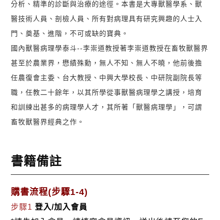
分析、精準的診斷與治療的途徑。本書是大專獸醫學系、獸
醫技術人員、剖檢人員、所有對病理具有研究興趣的人士入
門、奠基、進階，不可或缺的寶典。
國內獸醫病理學泰斗--李崇道教授著李崇道教授在畜牧獸醫界
甚至於農業界，懋績殊勳，無人不知、無人不曉，他前後擔
任農復會主委、台大教授、中興大學校長、中研院副院長等
職，任教二十餘年，以其所學從事獸醫病理學之講授，培育
和訓練出甚多的病理學人才，其所著「獸醫病理學」，可謂
畜牧獸醫界經典之作。
書籍備註
購書流程(步驟1-4)
步驟1
登入/加入會員