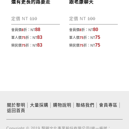
還有更長的路要走
跟老康聊天
定價 NT
110
定價 NT
100
88
80
會員價
8
折：
NT
會員價
8
折：
NT
83
75
軍人價
75
折：
NT
軍人價
75
折：
NT
83
75
榮民價
75
折：
NT
榮民價
75
折：
NT
關於黎明
│
大量採購
│
購物說明
│
聯絡我們
│
會員專區
│
返回首頁
Copyright © 2019 黎明文化事業股份有限公司(統一編號：