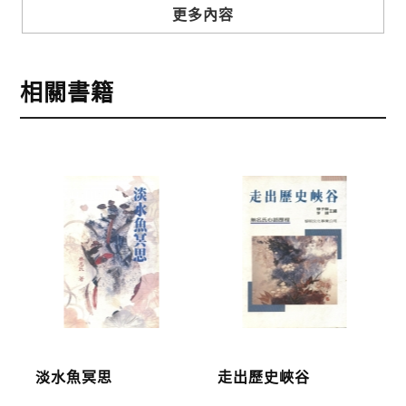
步驟3
選擇結帳方式
更多內容
本網站提供三種結帳方式
1.信用卡付款（VISA、Master Card、JCB）
相關書籍
2.銀行轉帳:選擇銀行轉帳時，請填寫您的銀行帳號後
五碼，並於三日內完成匯款，以利核銷作業。
3.郵局劃撥: 選擇郵局劃撥時，請於三日內至郵局填寫
劃撥單，匯款者大名請填寫跟訂購者大名一致，以利
核銷作業。
步驟4
完成訂購
訂購完成後，可至會員專區查詢「我的訂單」，查詢
訂單處理的狀態。
運費說明:
淡水魚冥思
走出歷史峽谷
*國內凡一次訂購本公司書籍900元(含)以上，採國內