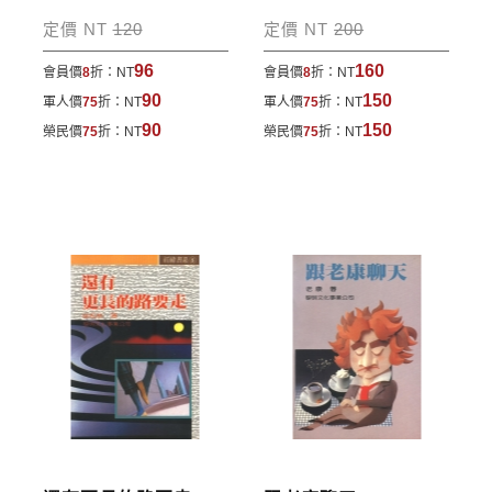
包裹運送，一律免運費；899元以下須自付80元運
定價 NT
120
定價 NT
200
費。外文書籍將由專人估價
，訂購後48小時內回覆運
96
160
會員價
8
折：
NT
會員價
8
折：
NT
費於訂單中。
90
150
軍人價
75
折：
NT
軍人價
75
折：
NT
*離島及海外地區的運費將由專人估價，訂購後48小時
90
150
榮民價
75
折：
NT
榮民價
75
折：
NT
內回覆運費於訂單中，請至會員專區查詢
「我的訂
單」
並進行付款，如有問題請洽客服中心。
寄送說明:
付款完成後，本公司將於七日內以郵寄方式寄送到您
所指定的地點。