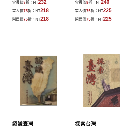
232
240
會員價
8
折：
NT
會員價
8
折：
NT
學歷：政戰學校政研所碩士、俄羅斯普錫金俄語學院
費於訂單中。
218
225
軍人價
75
折：
NT
軍人價
75
折：
NT
碩士
*離島及海外地區的運費將由專人估價，訂購後48小時
218
225
榮民價
75
折：
NT
榮民價
75
折：
NT
經歷：駐俄羅斯代表處顧問、國安局訓練中心主任、
內回覆運費於訂單中，請至會員專區查詢
「我的訂
遠景基金會及亞太基金會執行長
單」
並進行付款，如有問題請洽客服中心。
現任：國防大學語文中心俄語教師
鄒青蓮
寄送說明:
學歷：俄羅斯普錫金俄語學院碩士
付款完成後，本公司將於七日內以郵寄方式寄送到您
經歷：政戰學校外語系俄文組講師
所指定的地點。
現任：國防大學語文中心俄語教師
譚再利
學歷：國防部心廬六期、美國加州州立大學長堤校區
文學碩士
經歷：駐英國代表處組長、國家安全局副處長
認識臺灣
探索台灣