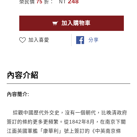
248
榮民價
75
折：
NT
加入購物車
加入喜愛
分享
內容介紹
內容簡介:
綜觀中國歷代外交史，沒有一個朝代，比晚清政府
簽訂的條約更多更頻繁。從1842年8月，在南京下關
江面英國軍艦「康華利」號上簽訂的《中英南京條