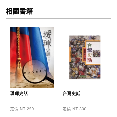
戰亂災禍之重蹈覆轍。
1.信用卡付款（VISA、Master Card、JCB）
相關書籍
本書主要從歷史的角度探討中國各朝代如何經營西
2.銀行轉帳:選擇銀行轉帳時，請填寫您的銀行帳號後
域，及後論述伊犁與中俄關係，左宗棠出征新疆成
五碼，並於三日內完成匯款，以利核銷作業。
果，崇厚與曾紀澤使俄交涉始末等，最後介紹伊犁藝
3.郵局劃撥: 選擇郵局劃撥時，請於三日內至郵局填寫
文與歷史古蹟。以引領讀者瞭解伊犁的各項人文歷史
劃撥單，匯款者大名請填寫跟訂購者大名一致，以利
背景，並進一步認識鄰近的列強沙俄是如何侵擾中
核銷作業。
國，強佔中國領土，而當時羸弱的滿清又是如何以成
功的外交談判爭回失去的領土，藉此啟發後人即使一
步驟4
完成訂購
個國家處於弱勢及不利的國際地位，卓越的外交家所
訂購完成後，可至會員專區查詢「我的訂單」，查詢
施展的超人外交才能與談判策略，未嘗不可以發揮驚
訂單處理的狀態。
人的力量，而獲得力挽狂瀾的勝利。
運費說明:
璦琿史話
台灣史話
作者簡介:
*國內凡一次訂購本公司書籍900元(含)以上，採國內
包裹運送，一律免運費；899元以下須自付80元運
定價 NT
290
定價 NT
300
彭壽山
費。外文書籍將由專人估價
，訂購後48小時內回覆運