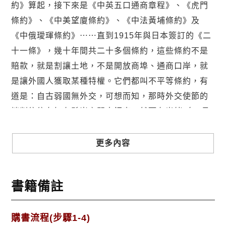
約》算起，接下來是《中英五口通商章程》、《虎門
條約》、《中美望廈條約》、《中法黃埔條約》及
《中俄璦琿條約》⋯⋯直到1915年與日本簽訂的《二
十一條》，幾十年間共二十多個條約，這些條約不是
賠款，就是割讓土地，不是開放商埠、通商口岸，就
是讓外國人獲取某種特權。它們都叫不平等條約，有
道是：自古弱國無外交，可想而知，那時外交使節的
談判往往有如在懸崖之間走鋼索，然而在光緒7年1月
26日（1881年2月24日），曾國藩的長子曾紀澤以二
等外交使臣身分，百般艱難的終獲俄國人同意，修改
更多內容
了由前任外交大臣崇厚與之所簽訂的喪權辱國《里瓦
幾亞條約》，改簽《中俄伊犁條約》取代之。從而使
書籍備註
中國成功的從沙俄的血盆大口中，奪回西北邊陲的要
塞之地。
這個伊犁問題交涉，從沙俄1871年乘回亂藉口強占
購書流程(步驟1-4)