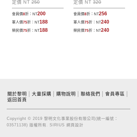
定價 NT
250
定價 NT
320
200
256
會員價
8
折：
NT
會員價
8
折：
NT
188
240
軍人價
75
折：
NT
軍人價
75
折：
NT
188
240
榮民價
75
折：
NT
榮民價
75
折：
NT
關於黎明
│
大量採購
│
購物說明
│
聯絡我們
│
會員專區
│
返回首頁
Copyright © 2019 黎明文化事業股份有限公司(統一編號：
03571138) 版權所有.
SIRIUS
網頁設計