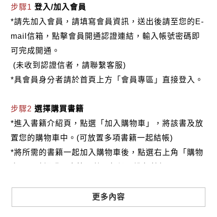
伊犁，直至1881年曾紀澤改簽《中俄伊犁條約》，前
步驟1
登入/加入會員
後費時十年之餘。這是一個讓外國人對中國人的外交
*請先加入會員，請填寫會員資訊，送出後請至您的E-
才能刮目相看的條約，到今天我們在翻閱這段歷史資
mail信箱，點擊會員開通認證連結，輸入帳號密碼即
料時，仍然能很強烈的感受到當時世界列強對此事的
可完成開通。
震驚與讚許。這也是本書出版之目的除敘明沙俄覬覦
(未收到認證信者，請聯繫客服)
中國東北領土外，嗣後即思侵略中國西段邊界。而本
*具會員身分者請於首頁上方「會員專區」直接登入。
書自各方材料證實西域（含部分今中亞細亞）係中國
固有疆域，並還原中俄西段邊界之史實與真相。此其
步驟2
選擇購買書籍
中涉及國人鮮少關注的古浩罕國阿古柏軍官，於1870
*進入書籍介紹頁，點選「加入購物車」，將該書及放
年在新疆宣布獨立建國，從而發生與英俄及清朝的複
置您的購物車中。(可放置多項書籍一起結帳)
雜國際局勢，而清廷於1875－1877年派遣左宗棠西征
*將所需的書籍一起加入購物車後，點選右上角「購物
阿古柏收復新疆，即於1878年先派崇厚，再於1880年
車」，確認購買書籍及數量無誤，進行結帳。
改派曾紀澤赴俄，重開與沙俄之外交談判，交涉沙俄
歸還伊犁。研究這段歷史，旨在期盼後人能從歷史演
步驟3
選擇結帳方式
更多內容
變中吸取寶貴經驗，避免重犯以往之錯誤，防止人類
本網站提供三種結帳方式