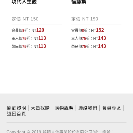
現代人生觀
惜緣集
定價 NT
150
定價 NT
190
120
152
會員價
8
折：
NT
會員價
8
折：
NT
113
143
軍人價
75
折：
NT
軍人價
75
折：
NT
113
143
榮民價
75
折：
NT
榮民價
75
折：
NT
關於黎明
│
大量採購
│
購物說明
│
聯絡我們
│
會員專區
│
返回首頁
Copyright © 2019 黎明文化事業股份有限公司(統一編號：