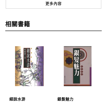
步驟3
選擇結帳方式
更多內容
本網站提供三種結帳方式
1.信用卡付款（VISA、Master Card、JCB）
相關書籍
2.銀行轉帳:選擇銀行轉帳時，請填寫您的銀行帳號後
五碼，並於三日內完成匯款，以利核銷作業。
3.郵局劃撥: 選擇郵局劃撥時，請於三日內至郵局填寫
劃撥單，匯款者大名請填寫跟訂購者大名一致，以利
核銷作業。
步驟4
完成訂購
訂購完成後，可至會員專區查詢「我的訂單」，查詢
訂單處理的狀態。
運費說明:
細說水滸
銀髮魅力
*國內凡一次訂購本公司書籍900元(含)以上，採國內