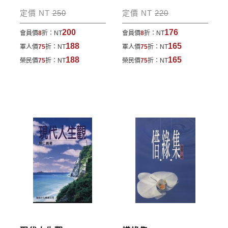
包裹運送，一律免運費；899元以下須自付80元運
定價 NT
250
定價 NT
220
費。外文書籍將由專人估價
，訂購後48小時內回覆運
200
176
會員價
8
折：
NT
會員價
8
折：
NT
費於訂單中。
188
165
軍人價
75
折：
NT
軍人價
75
折：
NT
*離島及海外地區的運費將由專人估價，訂購後48小時
188
165
榮民價
75
折：
NT
榮民價
75
折：
NT
內回覆運費於訂單中，請至會員專區查詢
「我的訂
單」
並進行付款，如有問題請洽客服中心。
寄送說明:
付款完成後，本公司將於七日內以郵寄方式寄送到您
所指定的地點。