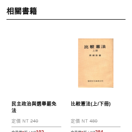
1.信用卡付款（VISA、Master Card、JCB）
相關書籍
2.銀行轉帳:選擇銀行轉帳時，請填寫您的銀行帳號後
五碼，並於三日內完成匯款，以利核銷作業。
3.郵局劃撥: 選擇郵局劃撥時，請於三日內至郵局填寫
劃撥單，匯款者大名請填寫跟訂購者大名一致，以利
核銷作業。
步驟4
完成訂購
訂購完成後，可至會員專區查詢「我的訂單」，查詢
訂單處理的狀態。
運費說明:
民主政治與選舉罷免
比較憲法(上/下冊)
*國內凡一次訂購本公司書籍900元(含)以上，採國內
法
包裹運送，一律免運費；899元以下須自付80元運
定價 NT
240
定價 NT
480
費。外文書籍將由專人估價
，訂購後48小時內回覆運