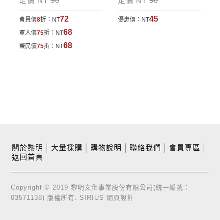
定價 NT
90
定價 NT
90
72
45
會員價
8
折：
NT
優惠價：
NT
68
軍人價
75
折：
NT
68
榮民價
75
折：
NT
關於黎明
│
大量採購
│
購物說明
│
聯絡我們
│
會員專區
│
返回首頁
Copyright © 2019 黎明文化事業股份有限公司(統一編號：
03571138) 版權所有.
SIRIUS
網頁設計