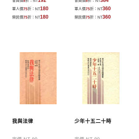
192
384
會員價
8
折：
NT
會員價
8
折：
NT
費於訂單中。
180
360
軍人價
75
折：
NT
軍人價
75
折：
NT
*離島及海外地區的運費將由專人估價，訂購後48小時
180
360
榮民價
75
折：
NT
榮民價
75
折：
NT
內回覆運費於訂單中，請至會員專區查詢
「我的訂
單」
並進行付款，如有問題請洽客服中心。
寄送說明:
付款完成後，本公司將於七日內以郵寄方式寄送到您
所指定的地點。
我與法律
少年十五二十時