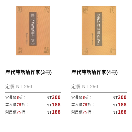
歷代詩話論作家(3冊)
歷代詩話論作家(4冊)
定價 NT
250
定價 NT
250
200
200
會員價
8
折：
會員價
8
折：
NT
NT
188
188
軍人價
75
折：
軍人價
75
折：
NT
NT
188
188
榮民價
75
折：
榮民價
75
折：
NT
NT