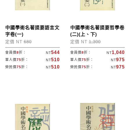
中國學術名著提要語言文
中國學術名著提要哲學卷
字卷(一)
(二)(上、下)
定價 NT
680
定價 NT
1,300
544
1,040
會員價
8
折：
會員價
8
折：
NT
NT
510
975
軍人價
75
折：
軍人價
75
折：
NT
NT
510
975
榮民價
75
折：
榮民價
75
折：
NT
NT