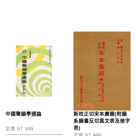
中國聲韻學通論
新校正切宋本廣韻(附韻
系韻書反切異文表及檢字
表)
定價 NT
320
定價 NT
600