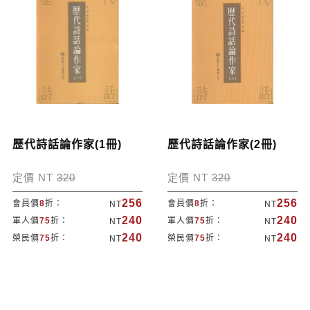
歷代詩話論作家(1冊)
歷代詩話論作家(2冊)
定價 NT
320
定價 NT
320
256
256
會員價
8
折：
會員價
8
折：
NT
NT
240
240
軍人價
75
折：
軍人價
75
折：
NT
NT
240
240
榮民價
75
折：
榮民價
75
折：
NT
NT