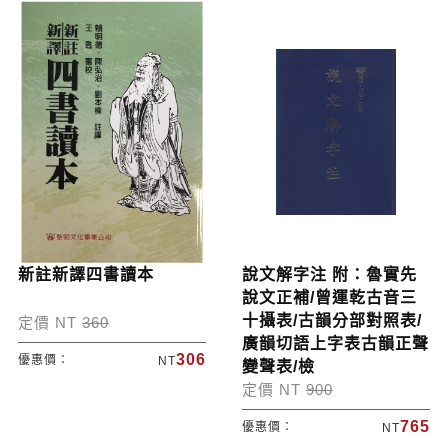
新註新譯四書讀本
說文解字注 附：魯實先
說文正補/曾運乾古音三
十攝表/古韻分部對照表/
定價 NT
360
廣韻切語上字表古韻正聲
306
優惠價：
NT
變聲表/檢
定價 NT
900
765
優惠價：
NT