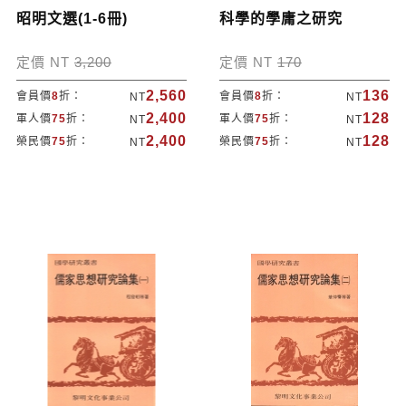
昭明文選(1-6冊)
科學的學庸之研究
定價 NT
3,200
定價 NT
170
2,560
136
會員價
8
折：
會員價
8
折：
NT
NT
2,400
128
軍人價
75
折：
軍人價
75
折：
NT
NT
2,400
128
榮民價
75
折：
榮民價
75
折：
NT
NT