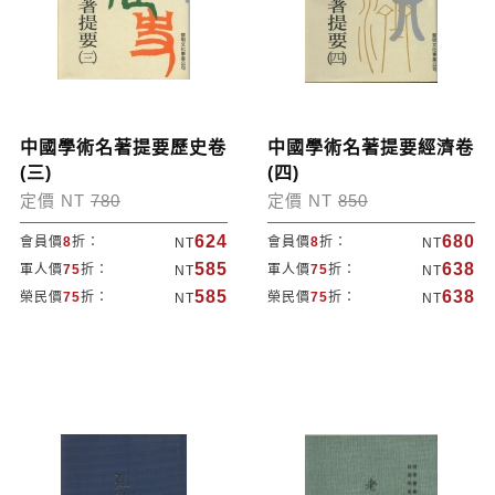
中國學術名著提要歷史卷
中國學術名著提要經濟卷
(三)
(四)
定價 NT
780
定價 NT
850
624
680
會員價
8
折：
會員價
8
折：
NT
NT
585
638
軍人價
75
折：
軍人價
75
折：
NT
NT
585
638
榮民價
75
折：
榮民價
75
折：
NT
NT