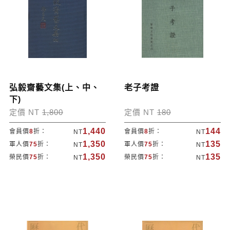
弘毅齋藝文集(上、中、
老子考證
下)
定價 NT
1,800
定價 NT
180
1,440
144
會員價
8
折：
會員價
8
折：
NT
NT
1,350
135
軍人價
75
折：
軍人價
75
折：
NT
NT
1,350
135
榮民價
75
折：
榮民價
75
折：
NT
NT