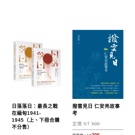
*離島及海外地區的運費將由專人估價，訂購後48小時
內回覆運費於訂單中，請至會員專區查詢
「我的訂
單」
並進行付款，如有問題請洽客服中心。
寄送說明:
付款完成後，本公司將於七日內以郵寄方式寄送到您
所指定的地點。
日落落日：最長之戰
撥雲見日 仁安羌故事
在緬甸1941-
考
1945（上、下冊合購
定價 NT
500
不分售）