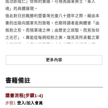
成功即成仁」信條的實踐，可視為國軍將士「軍人
魂」的具體展現。
值此對日抗戰勝利暨臺灣光復八十週年之際，藉由本
書的出版向國軍先烈致敬，也期待讀者能夠體會「由
佩劍之形，而悟軍魂之神；由歷史之斑駁，而見信仰
之光芒」，冀能從每柄短劍之美，端見其所承載之軍
魂與榮耀。本書不僅是軍史文物收藏家的視覺宴饗，
更是對中華民國抗戰歷史的深情回望，每一把佩劍，
都是一位軍人的榮光，每一段銘文，更是一段抗戰史
更多內容
實的註記。
本書撰寫的時間起訖界定，主要係考量自 1931 年
書籍備註
「九一八事變」及 1932 年「一二八事變」後，國府
在軍事方面的各項改革措施令人耳目一新，如中央航
校、各兵科學校與訓練班像雨後春筍般設立，直接或
購書流程(步驟1-4)
間接地與國軍佩劍的誕生不無關係。
步驟1
登入/加入會員