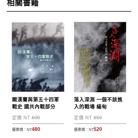
相關書籍
2.銀行轉帳:選擇銀行轉帳時，請填寫您的銀行帳號後
五碼，並於三日內完成匯款，以利核銷作業。
3.郵局劃撥: 選擇郵局劃撥時，請於三日內至郵局填寫
劃撥單，匯款者大名請填寫跟訂購者大名一致，以利
核銷作業。
步驟4
完成訂購
訂購完成後，可至會員專區查詢「我的訂單」，查詢
訂單處理的狀態。
運費說明:
闕漢騫與第五十四軍
落入深淵 一個不該進
*國內凡一次訂購本公司書籍900元(含)以上，採國內
戰史 國共內戰部分
入的戰場 緬甸
包裹運送，一律免運費；899元以下須自付80元運
定價 NT
600
定價 NT
650
費。外文書籍將由專人估價
，訂購後48小時內回覆運
480
520
優惠價：
NT
優惠價：
NT
費於訂單中。