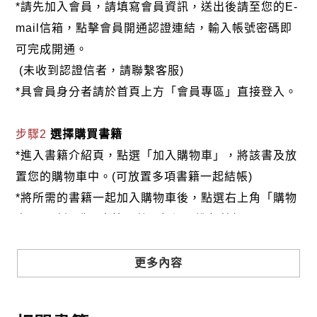
今日我們回顧這批典藏，主要著眼於對國家、責任與
*請先加入會員，請填寫會員資訊，送出後請至您的E-
榮譽的崇高敬意，表彰「軍人魂」這一精神的呼喚與
mail信箱，點擊會員開通認證連結，輸入帳號密碼即
再現，那種義無反顧、知其不可為而為之的精神，是
可完成開通。
任何一個時代所不應欠缺的勇氣。
(未收到認證信者，請聯繫客服)
*具會員身分者請於首頁上方「會員專區」直接登入。
步驟2
選擇購買書籍
*進入書籍介紹頁，點選「加入購物車」，將該書及放
置您的購物車中。(可放置多項書籍一起結帳)
*將所需的書籍一起加入購物車後，點選右上角「購物
車」，確認購買書籍及數量無誤，進行結帳。
步驟3
選擇結帳方式
更多內容
本網站提供三種結帳方式
1.信用卡付款（VISA、Master Card、JCB）